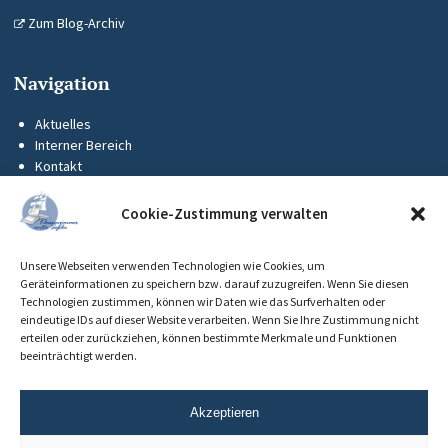
Zum Blog-Archiv
Navigation
Aktuelles
Interner Bereich
Kontakt
KUS-Flyer
Impressum
Cookie-Zustimmung verwalten
Datenschutz
Barrierefreiheit
Unsere Webseiten verwenden Technologien wie Cookies, um
Cookie-Richtlinie (EU)
Geräteinformationen zu speichern bzw. darauf zuzugreifen. Wenn Sie diesen
Technologien zustimmen, können wir Daten wie das Surfverhalten oder
eindeutige IDs auf dieser Website verarbeiten. Wenn Sie Ihre Zustimmung nicht
erteilen oder zurückziehen, können bestimmte Merkmale und Funktionen
beeinträchtigt werden.
Akzeptieren