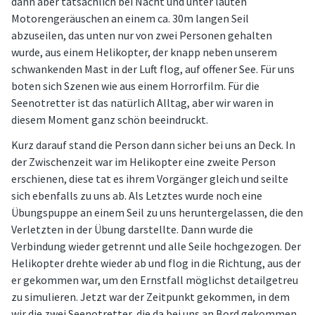
dann aber tatsächlich bei Nacht und unter lauten
Motorengeräuschen an einem ca. 30m langen Seil
abzuseilen, das unten nur von zwei Personen gehalten
wurde, aus einem Helikopter, der knapp neben unserem
schwankenden Mast in der Luft flog, auf offener See. Für uns
boten sich Szenen wie aus einem Horrorfilm. Für die
Seenotretter ist das natürlich Alltag, aber wir waren in
diesem Moment ganz schön beeindruckt.
Kurz darauf stand die Person dann sicher bei uns an Deck. In
der Zwischenzeit war im Helikopter eine zweite Person
erschienen, diese tat es ihrem Vorgänger gleich und seilte
sich ebenfalls zu uns ab. Als Letztes wurde noch eine
Übungspuppe an einem Seil zu uns heruntergelassen, die den
Verletzten in der Übung darstellte. Dann wurde die
Verbindung wieder getrennt und alle Seile hochgezogen. Der
Helikopter drehte wieder ab und flog in die Richtung, aus der
er gekommen war, um den Ernstfall möglichst detailgetreu
zu simulieren. Jetzt war der Zeitpunkt gekommen, in dem
wir die zwei Seenotretter, die da bei uns an Bord gekommen