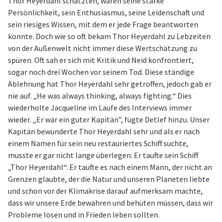
Thor Heyerdahl schätzten, waren seine starke
Persönlichkeit, sein Enthusiasmus, seine Leidenschaft und
sein riesiges Wissen, mit dem er jede Frage beantworten
konnte. Doch wie so oft bekam Thor Heyerdahl zu Lebzeiten
von der Außenwelt nicht immer diese Wertschätzung zu
spüren. Oft sah er sich mit Kritik und Neid konfrontiert,
sogar noch drei Wochen vor seinem Tod. Diese ständige
Ablehnung hat Thor Heyerdahl sehr getroffen, jedoch gab er
nie auf. „He was always thinking, always fighting.“ Dies
wiederholte Jacqueline im Laufe des Interviews immer
wieder. „Er war ein guter Kapitän”, fügte Detlef hinzu. Unser
Kapitän bewunderte Thor Heyerdahl sehr und als er nach
einem Namen für sein neu restauriertes Schiff suchte,
musste er gar nicht lange überlegen: Er taufte sein Schiff
„Thor Heyerdahl“. Er taufte es nach einem Mann, der nicht an
Grenzen glaubte, der die Natur und unseren Planeten liebte
und schon vor der Klimakrise darauf aufmerksam machte,
dass wir unsere Erde bewahren und behüten müssen, dass wir
Probleme lösen und in Frieden leben sollten.