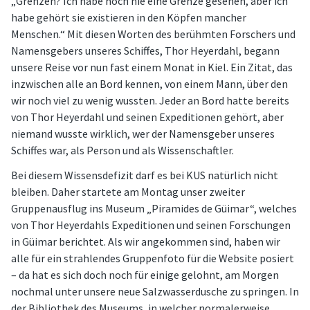
„Grenzen? Ich habe noch nie eine Grenze gesehen, aber ich
habe gehört sie existieren in den Köpfen mancher
Menschen.“ Mit diesen Worten des berühmten Forschers und
Namensgebers unseres Schiffes, Thor Heyerdahl, begann
unsere Reise vor nun fast einem Monat in Kiel. Ein Zitat, das
inzwischen alle an Bord kennen, von einem Mann, über den
wir noch viel zu wenig wussten. Jeder an Bord hatte bereits
von Thor Heyerdahl und seinen Expeditionen gehört, aber
niemand wusste wirklich, wer der Namensgeber unseres
Schiffes war, als Person und als Wissenschaftler.
Bei diesem Wissensdefizit darf es bei KUS natürlich nicht
bleiben. Daher startete am Montag unser zweiter
Gruppenausflug ins Museum „Piramides de Güimar“, welches
von Thor Heyerdahls Expeditionen und seinen Forschungen
in Güimar berichtet. Als wir angekommen sind, haben wir
alle für ein strahlendes Gruppenfoto für die Website posiert
– da hat es sich doch noch für einige gelohnt, am Morgen
nochmal unter unsere neue Salzwasserdusche zu springen. In
der Bibliothek des Museums, in welcher normalerweise