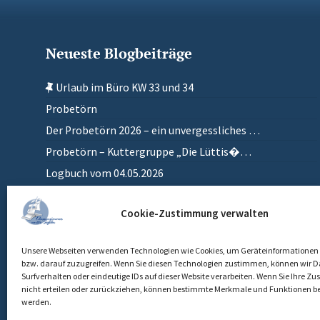
Neueste Blogbeiträge
Urlaub im Büro KW 33 und 34
Probetörn
Der Probetörn 2026 – ein unvergessliches …
Probetörn – Kuttergruppe „Die Lüttis�…
Logbuch vom 04.05.2026
Zurück in meinem anderen Zuhause
Cookie-Zustimmung verwalten
Einlaufen
Unsere Webseiten verwenden Technologien wie Cookies, um Geräteinformationen 
bzw. darauf zuzugreifen. Wenn Sie diesen Technologien zustimmen, können wir D
Surfverhalten oder eindeutige IDs auf dieser Website verarbeiten. Wenn Sie Ihre 
nicht erteilen oder zurückziehen, können bestimmte Merkmale und Funktionen be
werden.