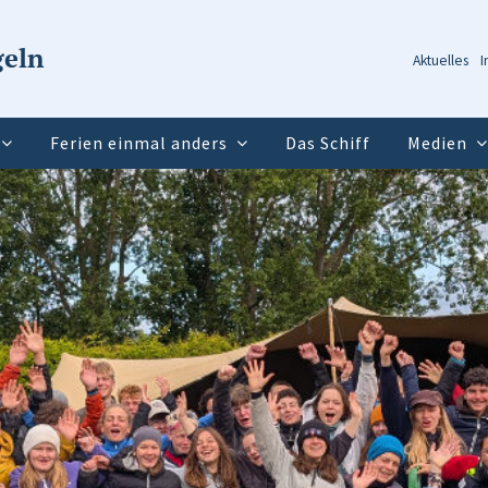
geln
Aktuelles
I
Ferien einmal anders
Das Schiff
Medien