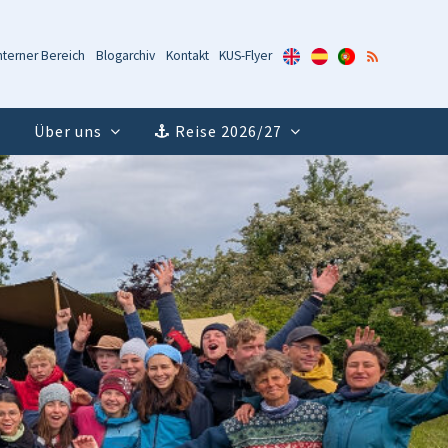
KUS-
KUS-
KUS-
RSS-
nterner Bereich
Blogarchiv
Kontakt
KUS-Flyer
Flyer
Flyer
Flyer
Feed
(Englisch)
(Spanisch)
(Portugiesisch)
Über uns
Reise 2026/27