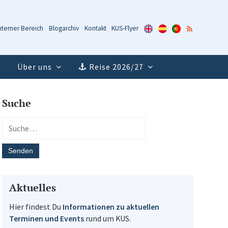
KUS-
KUS-
KUS-
RSS-
nterner Bereich
Blogarchiv
Kontakt
KUS-Flyer
Flyer
Flyer
Flyer
Feed
(Englisch)
(Spanisch)
(Portugiesisch)
Über uns
Reise 2026/27
Suche
Aktuelles
Hier findest Du
Informationen zu aktuellen
Terminen und Events
rund um KUS.