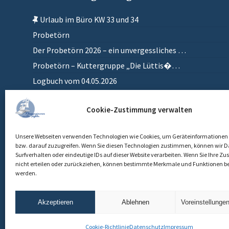
Urlaub im Büro KW 33 und 34
Probetörn
Der Probetörn 2026 – ein unvergessliches …
Probetörn – Kuttergruppe „Die Lüttis�…
Logbuch vom 04.05.2026
Zurück in meinem anderen Zuhause
Cookie-Zustimmung verwalten
Einlaufen
Unsere Webseiten verwenden Technologien wie Cookies, um Geräteinformationen 
bzw. darauf zuzugreifen. Wenn Sie diesen Technologien zustimmen, können wir D
Surfverhalten oder eindeutige IDs auf dieser Website verarbeiten. Wenn Sie Ihre 
nicht erteilen oder zurückziehen, können bestimmte Merkmale und Funktionen be
werden.
Akzeptieren
Ablehnen
Voreinstellunge
Cookie-Richtlinie
Datenschutz
Impressum