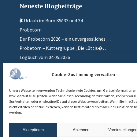
Neueste Blogbeiträge
Urlaub im Büro KW 33 und 34
Probetörn
Der Probetörn 2026 – ein unvergessliches …
Probetörn – Kuttergruppe „Die Lüttis�…
Logbuch vom 04.05.2026
Zurück in meinem anderen Zuhause
Cookie-Zustimmung verwalten
Einlaufen
Unsere Webseiten verwenden Technologien wie Cookies, um Geräteinformationen 
bzw. darauf zuzugreifen. Wenn Sie diesen Technologien zustimmen, können wir D
Surfverhalten oder eindeutige IDs auf dieser Website verarbeiten. Wenn Sie Ihre 
nicht erteilen oder zurückziehen, können bestimmte Merkmale und Funktionen be
werden.
Akzeptieren
Ablehnen
Voreinstellunge