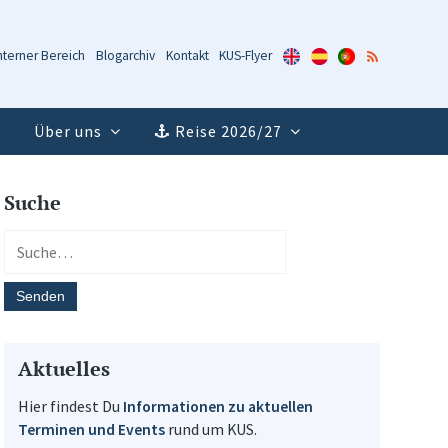
KUS-
KUS-
KUS-
RSS-
nterner Bereich
Blogarchiv
Kontakt
KUS-Flyer
Flyer
Flyer
Flyer
Feed
(Englisch)
(Spanisch)
(Portugiesisch)
Über uns
Reise 2026/27
Suche
Aktuelles
Hier findest Du
Informationen zu aktuellen
Terminen und Events
rund um KUS.