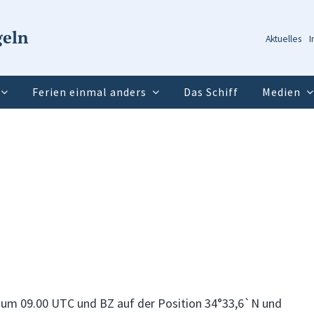
geln
Aktuelles
I
Ferien einmal anders
Das Schiff
Medien
0 um 09.00 UTC und BZ auf der Position 34°33,6`N und