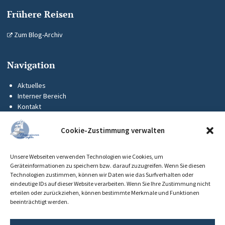
Frühere Reisen
Zum Blog-Archiv
Navigation
Aktuelles
Interner Bereich
Kontakt
KUS-Flyer
Impressum
Cookie-Zustimmung verwalten
Datenschutz
Barrierefreiheit
Unsere Webseiten verwenden Technologien wie Cookies, um
Cookie-Richtlinie (EU)
Geräteinformationen zu speichern bzw. darauf zuzugreifen. Wenn Sie diesen
Technologien zustimmen, können wir Daten wie das Surfverhalten oder
eindeutige IDs auf dieser Website verarbeiten. Wenn Sie Ihre Zustimmung nicht
erteilen oder zurückziehen, können bestimmte Merkmale und Funktionen
beeinträchtigt werden.