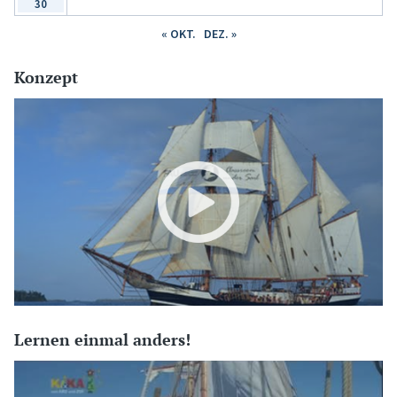
30
« OKT.
DEZ. »
Konzept
Lernen einmal anders!