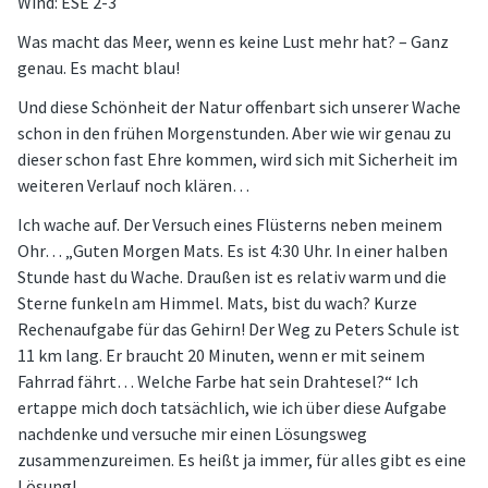
Wind: ESE 2-3
Was macht das Meer, wenn es keine Lust mehr hat? – Ganz
genau. Es macht blau!
Und diese Schönheit der Natur offenbart sich unserer Wache
schon in den frühen Morgenstunden. Aber wie wir genau zu
dieser schon fast Ehre kommen, wird sich mit Sicherheit im
weiteren Verlauf noch klären…
Ich wache auf. Der Versuch eines Flüsterns neben meinem
Ohr… „Guten Morgen Mats. Es ist 4:30 Uhr. In einer halben
Stunde hast du Wache. Draußen ist es relativ warm und die
Sterne funkeln am Himmel. Mats, bist du wach? Kurze
Rechenaufgabe für das Gehirn! Der Weg zu Peters Schule ist
11 km lang. Er braucht 20 Minuten, wenn er mit seinem
Fahrrad fährt… Welche Farbe hat sein Drahtesel?“ Ich
ertappe mich doch tatsächlich, wie ich über diese Aufgabe
nachdenke und versuche mir einen Lösungsweg
zusammenzureimen. Es heißt ja immer, für alles gibt es eine
Lösung!