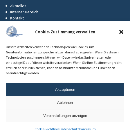
Aktuelles
Interner Bereich
Kontakt
KUS-Flyer
Impressum
Cookie-Zustimmung verwalten
Datenschutz
Barrierefreiheit
Unsere Webseiten verwenden Technologien wie Cookies, um
Cookie-Richtlinie (EU)
Geräteinformationen zu speichern bzw. darauf zuzugreifen. Wenn Sie diesen
Technologien zustimmen, können wir Daten wie das Surfverhalten oder
eindeutige IDs auf dieser Website verarbeiten. Wenn Sie Ihre Zustimmung nicht
erteilen oder zurückziehen, können bestimmte Merkmale und Funktionen
beeinträchtigt werden.
Akzeptieren
Ablehnen
Voreinstellungen anzeigen
Cookie-Richtlinie
Datenschutz
Impressum