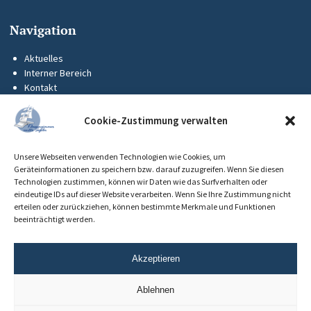
Navigation
Aktuelles
Interner Bereich
Kontakt
KUS-Flyer
Impressum
Cookie-Zustimmung verwalten
Datenschutz
Barrierefreiheit
Unsere Webseiten verwenden Technologien wie Cookies, um
Cookie-Richtlinie (EU)
Geräteinformationen zu speichern bzw. darauf zuzugreifen. Wenn Sie diesen
Technologien zustimmen, können wir Daten wie das Surfverhalten oder
eindeutige IDs auf dieser Website verarbeiten. Wenn Sie Ihre Zustimmung nicht
erteilen oder zurückziehen, können bestimmte Merkmale und Funktionen
beeinträchtigt werden.
Akzeptieren
Ablehnen