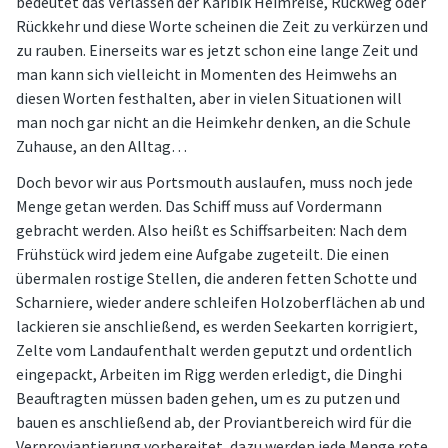
bedeutet das Verlassen der Karibik Heimreise, Rückweg oder
Rückkehr und diese Worte scheinen die Zeit zu verkürzen und
zu rauben. Einerseits war es jetzt schon eine lange Zeit und
man kann sich vielleicht in Momenten des Heimwehs an
diesen Worten festhalten, aber in vielen Situationen will
man noch gar nicht an die Heimkehr denken, an die Schule
Zuhause, an den Alltag…
Doch bevor wir aus Portsmouth auslaufen, muss noch jede
Menge getan werden. Das Schiff muss auf Vordermann
gebracht werden. Also heißt es Schiffsarbeiten: Nach dem
Frühstück wird jedem eine Aufgabe zugeteilt. Die einen
übermalen rostige Stellen, die anderen fetten Schotte und
Scharniere, wieder andere schleifen Holzoberflächen ab und
lackieren sie anschließend, es werden Seekarten korrigiert,
Zelte vom Landaufenthalt werden geputzt und ordentlich
eingepackt, Arbeiten im Rigg werden erledigt, die Dinghi
Beauftragten müssen baden gehen, um es zu putzen und
bauen es anschließend ab, der Proviantbereich wird für die
Verproviantierung vorbereitet, dazu werden jede Menge rote