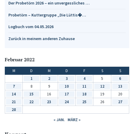
Der Probetörn 2026 – ein unvergessliches …
Probetörn – Kuttergruppe „Die Lüttis�…
Logbuch vom 04.05.2026
Zurück in meinem anderen Zuhause
Februar 2022
M
D
M
D
F
S
S
1
2
3
4
5
6
7
8
9
10
11
12
13
14
15
16
17
18
19
20
21
22
23
24
25
26
27
28
« JAN.
MÄRZ »