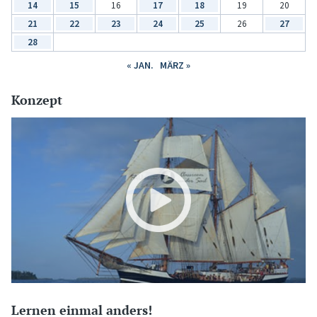
14
15
16
17
18
19
20
21
22
23
24
25
26
27
28
« JAN.
MÄRZ »
Konzept
Lernen einmal anders!