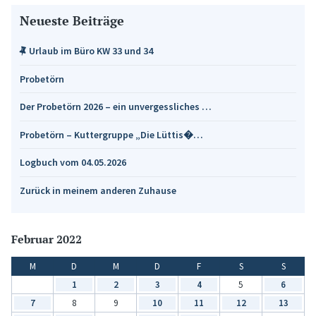
Neueste Beiträge
Urlaub im Büro KW 33 und 34
Probetörn
Der Probetörn 2026 – ein unvergessliches …
Probetörn – Kuttergruppe „Die Lüttis�…
Logbuch vom 04.05.2026
Zurück in meinem anderen Zuhause
Februar 2022
M
D
M
D
F
S
S
1
2
3
4
5
6
7
8
9
10
11
12
13