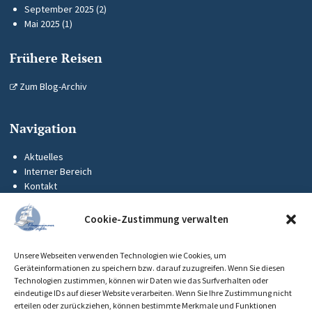
September 2025
(2)
Mai 2025
(1)
Frühere Reisen
Zum Blog-Archiv
Navigation
Aktuelles
Interner Bereich
Kontakt
KUS-Flyer
Impressum
Cookie-Zustimmung verwalten
Datenschutz
Barrierefreiheit
Unsere Webseiten verwenden Technologien wie Cookies, um
Cookie-Richtlinie (EU)
Geräteinformationen zu speichern bzw. darauf zuzugreifen. Wenn Sie diesen
Technologien zustimmen, können wir Daten wie das Surfverhalten oder
eindeutige IDs auf dieser Website verarbeiten. Wenn Sie Ihre Zustimmung nicht
erteilen oder zurückziehen, können bestimmte Merkmale und Funktionen