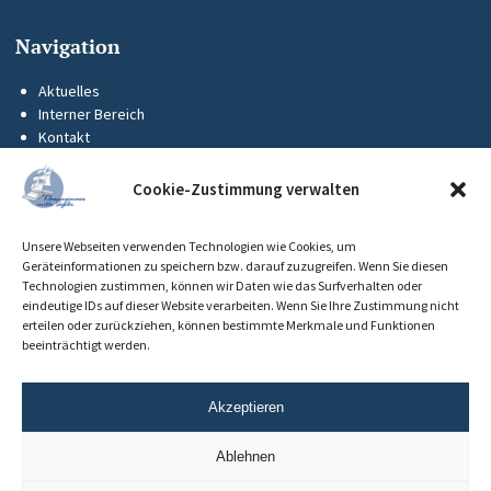
Navigation
Aktuelles
Interner Bereich
Kontakt
KUS-Flyer
Impressum
Cookie-Zustimmung verwalten
Datenschutz
Barrierefreiheit
Unsere Webseiten verwenden Technologien wie Cookies, um
Cookie-Richtlinie (EU)
Geräteinformationen zu speichern bzw. darauf zuzugreifen. Wenn Sie diesen
Technologien zustimmen, können wir Daten wie das Surfverhalten oder
eindeutige IDs auf dieser Website verarbeiten. Wenn Sie Ihre Zustimmung nicht
erteilen oder zurückziehen, können bestimmte Merkmale und Funktionen
beeinträchtigt werden.
Akzeptieren
Ablehnen