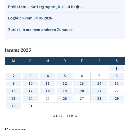
Probetörn – Kuttergruppe „Die Lüttis�…
Logbuch vom 04.05.2026
Zurück in meinem anderen Zuhause
Januar 2023
M
D
M
D
F
S
S
1
2
3
4
5
6
7
8
9
10
11
12
13
14
15
16
17
18
19
20
21
22
23
24
25
26
27
28
29
30
31
« DEZ.
FEB. »