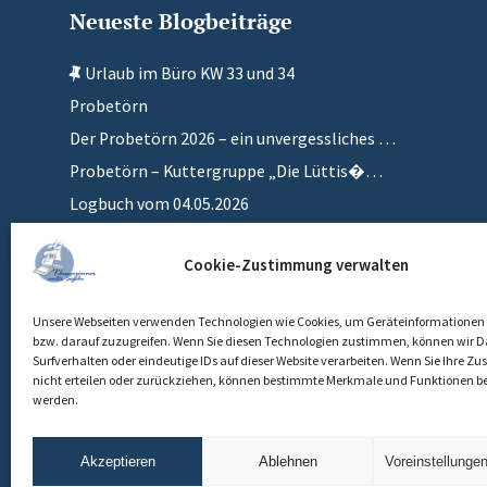
Neueste Blogbeiträge
Urlaub im Büro KW 33 und 34
Probetörn
Der Probetörn 2026 – ein unvergessliches …
Probetörn – Kuttergruppe „Die Lüttis�…
Logbuch vom 04.05.2026
Zurück in meinem anderen Zuhause
Cookie-Zustimmung verwalten
Einlaufen
Unsere Webseiten verwenden Technologien wie Cookies, um Geräteinformationen 
bzw. darauf zuzugreifen. Wenn Sie diesen Technologien zustimmen, können wir D
Surfverhalten oder eindeutige IDs auf dieser Website verarbeiten. Wenn Sie Ihre 
nicht erteilen oder zurückziehen, können bestimmte Merkmale und Funktionen be
werden.
Akzeptieren
Ablehnen
Voreinstellunge