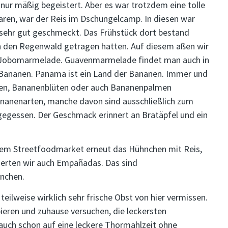
ur mäßig begeistert. Aber es war trotzdem eine tolle
aren, war der Reis im Dschungelcamp. In diesen war
sehr gut geschmeckt. Das Frühstück dort bestand
ch den Regenwald getragen hatten. Auf diesem aßen wir
 Jobomarmelade. Guavenmarmelade findet man auch in
 Bananen. Panama ist ein Land der Bananen. Immer und
den, Bananenblüten oder auch Bananenpalmen
Bananenarten, manche davon sind ausschließlich zum
gegessen. Der Geschmack erinnert an Bratäpfel und ein
em Streetfoodmarket erneut das Hühnchen mit Reis,
obierten wir auch Empañadas. Das sind
hnchen.
eilweise wirklich sehr frische Obst von hier vermissen.
bieren und zuhause versuchen, die leckersten
 auch schon auf eine leckere Thormahlzeit ohne