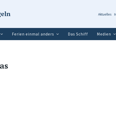
geln
Aktuelles
I
Ferien einmal anders
Das Schiff
Medien
as