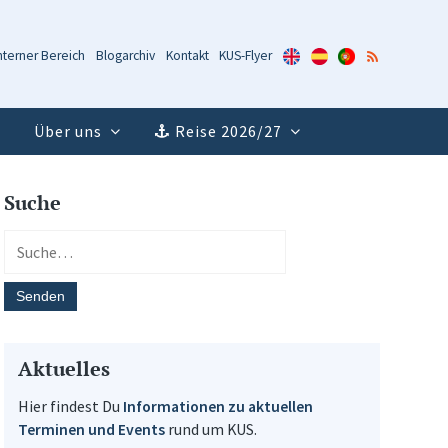
KUS-
KUS-
KUS-
RSS-
nterner Bereich
Blogarchiv
Kontakt
KUS-Flyer
Flyer
Flyer
Flyer
Feed
(Englisch)
(Spanisch)
(Portugiesisch)
Über uns
Reise 2026/27
Suche
Aktuelles
Hier findest Du
Informationen zu aktuellen
Terminen und Events
rund um KUS.