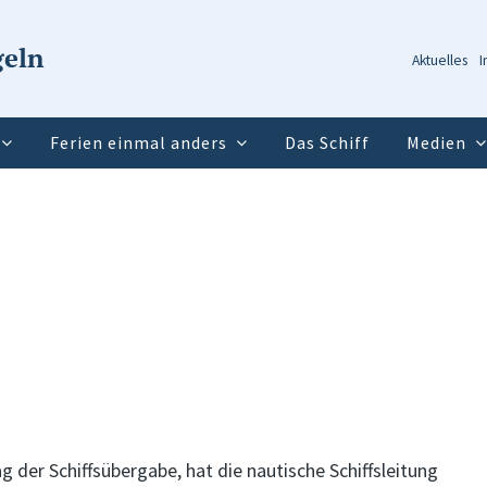
geln
Aktuelles
I
Ferien einmal anders
Das Schiff
Medien
 der Schiffsübergabe, hat die nautische Schiffsleitung