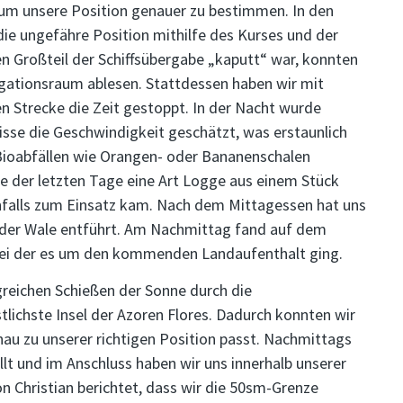
um unsere Position genauer zu bestimmen. In den
e ungefähre Position mithilfe des Kurses und der
n Großteil der Schiffsübergabe „kaputt“ war, konnten
igationsraum ablesen. Stattdessen haben wir mit
n Strecke die Zeit gestoppt. In der Nacht wurde
isse die Geschwindigkeit geschätzt, was erstaunlich
 Bioabfällen wie Orangen- oder Bananenschalen
e der letzten Tage eine Art Logge aus einem Stück
enfalls zum Einsatz kam. Nach dem Mittagessen hat uns
t der Wale entführt. Am Nachmittag fand auf dem
bei der es um den kommenden Landaufenthalt ging.
greichen Schießen der Sonne durch die
stlichste Insel der Azoren Flores. Dadurch konnten wir
nau zu unserer richtigen Position passt. Nachmittags
llt und im Anschluss haben wir uns innerhalb unserer
 Christian berichtet, dass wir die 50sm-Grenze