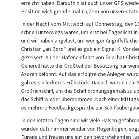
erreicht haben. Daraufhin ist auch unser GPS wi
Position wich gerade mal 15,2 sm von unserer tats
In der Nacht vom Mittwoch auf Donnerstag, den 16.
schnell unterwegs waren, um erst bei Tageslicht i
und wir haben angeluvt, um weniger Angriffsfläche
Christian „an Bord“ und es gab ein Signal K. Vor 
gezeisert. An der Hafeneinfahrt von Faial hat C
Generell hatte der Großteil der Besatzung nur wen
Azoren belohnt. Auf das erfolgreiche Anlegen wu
gab es ein leckeres Frühstück. Danach wurden die S
Großreinschiff, um das Schiff ordnungsgemäß zu üb
das Schiff wieder übernommen. Nach einer Mittagsp
es mehrere Feedbackgespräche zur Schiffsübergab
In den letzten Tagen sind wir viele Halsen gefahren
wurden dafür immer wieder von Regenbögen, sogar i
Europa und freuen uns auf den bevorstehenden La