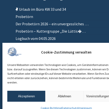
Urlaub im Büro KW 33 und 34
Probetörn
Der Probetörn 2026 – ein unvergessliches …
Probetörn – Kuttergruppe „Die Lüttis�…
Logbuch vom 04.05.2026
Zurück in meinem anderen Zuhause
Cookie-Zustimmung verwalten
Einlaufen
Unsere Webseiten verwenden Technologien wie Cookies, um Geräteinformationen 
bzw. darauf zuzugreifen. Wenn Sie diesen Technologien zustimmen, können wir D
Surfverhalten oder eindeutige IDs auf dieser Website verarbeiten. Wenn Sie Ihre 
nicht erteilen oder zurückziehen, können bestimmte Merkmale und Funktionen be
werden.
Akzeptieren
Ablehnen
Voreinstellunge
Cookie-Richtlinie
Datenschutz
Impressum