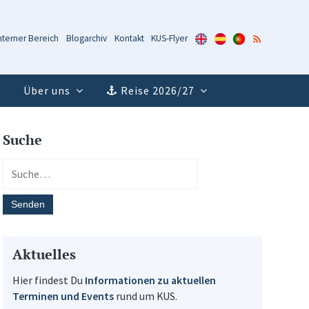
KUS-
KUS-
KUS-
RSS-
nterner Bereich
Blogarchiv
Kontakt
KUS-Flyer
Flyer
Flyer
Flyer
Feed
(Englisch)
(Spanisch)
(Portugiesisch)
Über uns
Reise 2026/27
Suche
Aktuelles
Hier findest Du
Informationen zu aktuellen
Terminen und Events
rund um KUS.