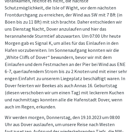
vorankamen, reichte es nicht, die nächste
Schutzmöglichkeit, die Isle of Wight, vor dem nächsten
Frontdurchgang zu erreichen, der Wind aus SW mit 7 Bft (in
Böen bis zu 11 Bft) mit sich brachte. Daher entschieden wir
uns Dienstag Nacht, Dover anzulaufen und hier das
herannahende Sturmtief abzuwarten. Um 07:00 Uhr heute
Morgen gab es Signal K, um alles für das Einlaufen in den
Hafen vorzubereiten. Im Sonnenaufgang konnten wir die
„White Cliffs of Dover“ bewundern, bevor wir mit dem
Einlaufen und dem Festmachen an der Pier bei Wind aus ENE
6-7, querlaufendem Strom bis zu 2 Knoten und mit einer sehr
engen Einfahrt zu unserem Liegeplatz beschäftigt waren. In
Dover feierten wir Beekes als auch Annas 16. Geburtstag
(diesen verschoben wir um einen Tag) mit leckerem Kuchen
und nachmittags konnten alle die Hafenstadt Dover, wenn
auch im Regen, erkunden.
Wir werden morgen, Donnerstag, den 19.10.2023 um 08:00
Uhr aus Dover auslaufen, um unsere Reise nach Westen
fortzusetzen. Aufgrund der wiederkehrenden Tiefs, die NW-