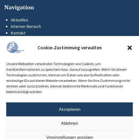
Navigation
Aktuelles
Interner Bereich
Kontakt
KUS-Flyer
Impressum
Cookie-Zustimmung verwalten
Datenschutz
Barrierefreiheit
Unsere Webseiten verwenden Technologien wie Cookies, um
Cookie-Richtlinie (EU)
Geräteinformationen zu speichern bzw. darauf zuzugreifen. Wenn Sie diesen
Technologien zustimmen, können wir Daten wie das Surfverhalten oder
eindeutige IDs auf dieser Website verarbeiten. Wenn Sie Ihre Zustimmung nicht
erteilen oder zurückziehen, können bestimmte Merkmale und Funktionen
beeinträchtigt werden.
Akzeptieren
Ablehnen
Voreinstellungen anzeigen