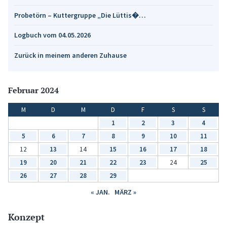
Probetörn – Kuttergruppe „Die Lüttis�…
Logbuch vom 04.05.2026
Zurück in meinem anderen Zuhause
Februar 2024
M
D
M
D
F
S
S
1
2
3
4
5
6
7
8
9
10
11
12
13
14
15
16
17
18
19
20
21
22
23
24
25
26
27
28
29
« JAN.
MÄRZ »
Konzept