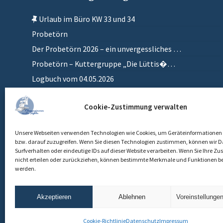
Urlaub im Büro KW 33 und 34
Probetörn
Der Probetörn 2026 – ein unvergessliches …
Probetörn – Kuttergruppe „Die Lüttis�…
Logbuch vom 04.05.2026
Zurück in meinem anderen Zuhause
Cookie-Zustimmung verwalten
Einlaufen
Unsere Webseiten verwenden Technologien wie Cookies, um Geräteinformationen 
bzw. darauf zuzugreifen. Wenn Sie diesen Technologien zustimmen, können wir D
Surfverhalten oder eindeutige IDs auf dieser Website verarbeiten. Wenn Sie Ihre 
nicht erteilen oder zurückziehen, können bestimmte Merkmale und Funktionen be
werden.
Akzeptieren
Ablehnen
Voreinstellunge
Cookie-Richtlinie
Datenschutz
Impressum