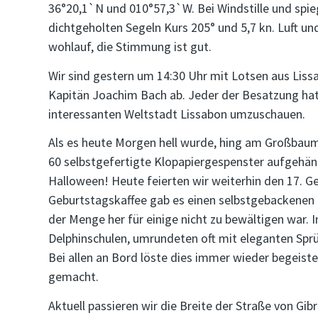
36°20,1`N und 010°57,3`W. Bei Windstille und spie
dichtgeholten Segeln Kurs 205° und 5,7 kn. Luft un
wohlauf, die Stimmung ist gut.
Wir sind gestern um 14:30 Uhr mit Lotsen aus Liss
Kapitän Joachim Bach ab. Jeder der Besatzung hatt
interessanten Weltstadt Lissabon umzuschauen.
Als es heute Morgen hell wurde, hing am Großbaum
60 selbstgefertigte Klopapiergespenster aufgehängt
Halloween! Heute feierten wir weiterhin den 17. G
Geburtstagskaffee gab es einen selbstgebackenen 
der Menge her für einige nicht zu bewältigen war.
Delphinschulen, umrundeten oft mit eleganten Sprü
Bei allen an Bord löste dies immer wieder begeiste
gemacht.
Aktuell passieren wir die Breite der Straße von Gib