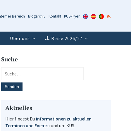
KUS-
KUS-
KUS-
RSS-
nterner Bereich
Blogarchiv
Kontakt
KUS-Flyer
Flyer
Flyer
Flyer
Feed
(Englisch)
(Spanisch)
(Portugiesisch)
Über uns
Reise 2026/27
Suche
Aktuelles
Hier findest Du
Informationen zu aktuellen
Terminen und Events
rund um KUS.