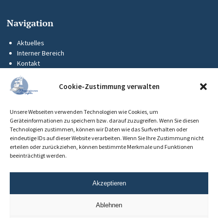
Navigation
Aktuelles
Interner Bereich
Kontakt
KUS-Flyer
Impressum
Cookie-Zustimmung verwalten
Datenschutz
Barrierefreiheit
Unsere Webseiten verwenden Technologien wie Cookies, um
Cookie-Richtlinie (EU)
Geräteinformationen zu speichern bzw. darauf zuzugreifen. Wenn Sie diesen
Technologien zustimmen, können wir Daten wie das Surfverhalten oder
eindeutige IDs auf dieser Website verarbeiten. Wenn Sie Ihre Zustimmung nicht
erteilen oder zurückziehen, können bestimmte Merkmale und Funktionen
beeinträchtigt werden.
Akzeptieren
Ablehnen