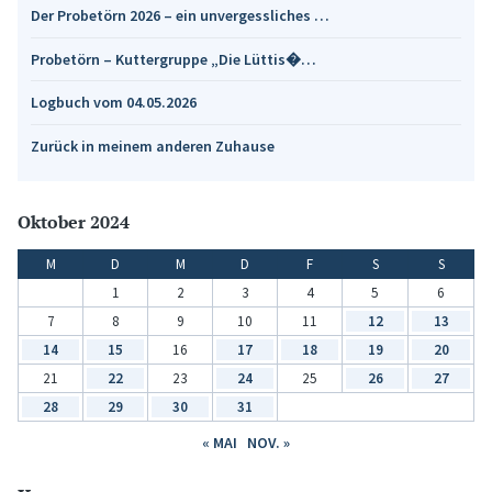
Der Probetörn 2026 – ein unvergessliches …
Probetörn – Kuttergruppe „Die Lüttis�…
Logbuch vom 04.05.2026
Zurück in meinem anderen Zuhause
Oktober 2024
M
D
M
D
F
S
S
1
2
3
4
5
6
7
8
9
10
11
12
13
14
15
16
17
18
19
20
21
22
23
24
25
26
27
28
29
30
31
« MAI
NOV. »