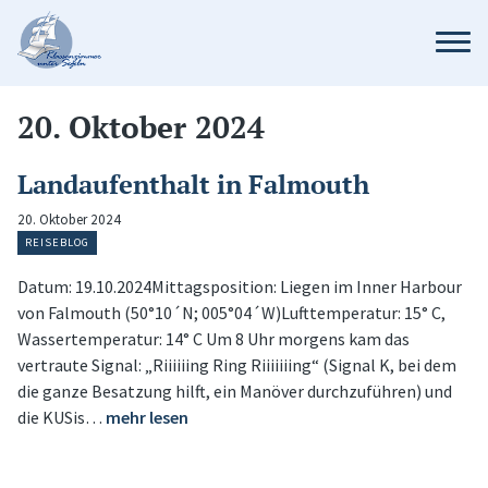
20. Oktober 2024
Landaufenthalt in Falmouth
20. Oktober 2024
REISEBLOG
Datum: 19.10.2024Mittagsposition: Liegen im Inner Harbour
von Falmouth (50°10´N; 005°04´W)Lufttemperatur: 15° C,
Wassertemperatur: 14° C Um 8 Uhr morgens kam das
vertraute Signal: „Riiiiiing Ring Riiiiiiing“ (Signal K, bei dem
die ganze Besatzung hilft, ein Manöver durchzuführen) und
die KUSis…
mehr lesen