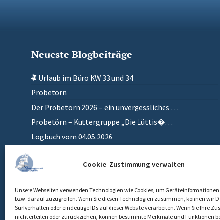
Neueste Blogbeiträge
Urlaub im Büro KW 33 und 34
Probetörn
Der Probetörn 2026 – ein unvergessliches …
Probetörn – Kuttergruppe „Die Lüttis�…
Logbuch vom 04.05.2026
Zurück in meinem anderen Zuhause
Cookie-Zustimmung verwalten
Einlaufen
Unsere Webseiten verwenden Technologien wie Cookies, um Geräteinformationen 
bzw. darauf zuzugreifen. Wenn Sie diesen Technologien zustimmen, können wir D
Surfverhalten oder eindeutige IDs auf dieser Website verarbeiten. Wenn Sie Ihre 
nicht erteilen oder zurückziehen, können bestimmte Merkmale und Funktionen be