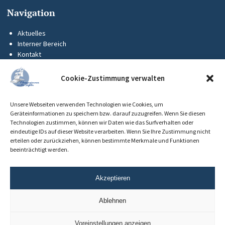
Navigation
Aktuelles
Interner Bereich
Kontakt
KUS-Flyer
Impressum
Cookie-Zustimmung verwalten
Datenschutz
Barrierefreiheit
Unsere Webseiten verwenden Technologien wie Cookies, um
Cookie-Richtlinie (EU)
Geräteinformationen zu speichern bzw. darauf zuzugreifen. Wenn Sie diesen
Technologien zustimmen, können wir Daten wie das Surfverhalten oder
eindeutige IDs auf dieser Website verarbeiten. Wenn Sie Ihre Zustimmung nicht
erteilen oder zurückziehen, können bestimmte Merkmale und Funktionen
beeinträchtigt werden.
Akzeptieren
Ablehnen
Voreinstellungen anzeigen