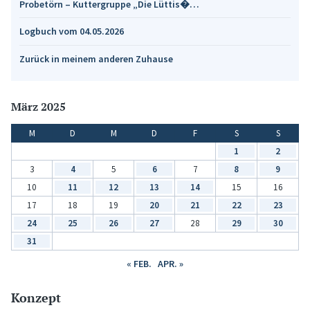
Probetörn – Kuttergruppe „Die Lüttis�…
Logbuch vom 04.05.2026
Zurück in meinem anderen Zuhause
März 2025
M
D
M
D
F
S
S
1
2
3
4
5
6
7
8
9
10
11
12
13
14
15
16
17
18
19
20
21
22
23
24
25
26
27
28
29
30
31
« FEB.
APR. »
Konzept