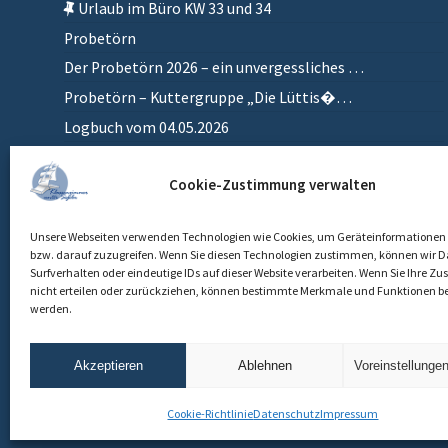
Urlaub im Büro KW 33 und 34
Probetörn
Der Probetörn 2026 – ein unvergessliches …
Probetörn – Kuttergruppe „Die Lüttis�…
Logbuch vom 04.05.2026
Zurück in meinem anderen Zuhause
Cookie-Zustimmung verwalten
Einlaufen
Unsere Webseiten verwenden Technologien wie Cookies, um Geräteinformationen 
bzw. darauf zuzugreifen. Wenn Sie diesen Technologien zustimmen, können wir D
Surfverhalten oder eindeutige IDs auf dieser Website verarbeiten. Wenn Sie Ihre 
nicht erteilen oder zurückziehen, können bestimmte Merkmale und Funktionen be
werden.
Akzeptieren
Ablehnen
Voreinstellunge
Cookie-Richtlinie
Datenschutz
Impressum