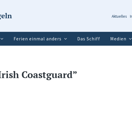
geln
Aktuelles
I
Ferien einmal anders
Das Schiff
Medien
 Irish Coastguard”