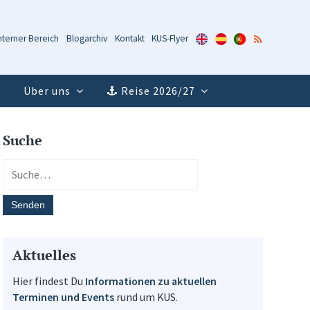
KUS-
KUS-
KUS-
RSS-
nterner Bereich
Blogarchiv
Kontakt
KUS-Flyer
Flyer
Flyer
Flyer
Feed
(Englisch)
(Spanisch)
(Portugiesisch)
Über uns
Reise 2026/27
Suche
Aktuelles
Hier findest Du
Informationen zu aktuellen
Terminen und Events
rund um KUS.