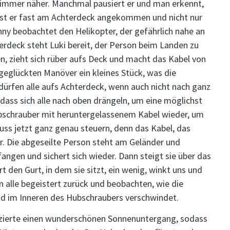
s immer näher. Manchmal pausiert er und man erkennt,
n ist er fast am Achterdeck angekommen und nicht nur
nny beobachtet den Helikopter, der gefährlich nahe an
deck steht Luki bereit, der Person beim Landen zu
sen, zieht sich rüber aufs Deck und macht das Kabel von
 geglückten Manöver ein kleines Stück, was die
dürfen alle aufs Achterdeck, wenn auch nicht nach ganz
 dass sich alle nach oben drängeln, um eine möglichst
Hubschrauber mit heruntergelassenem Kabel wieder, um
ss jetzt ganz genau steuern, denn das Kabel, das
er. Die abgeseilte Person steht am Geländer und
fangen und sichert sich wieder. Dann steigt sie über das
ert den Gurt, in dem sie sitzt, ein wenig, winkt uns und
n alle begeistert zurück und beobachten, wie die
nd im Inneren des Hubschraubers verschwindet.
izierte einen wunderschönen Sonnenuntergang, sodass