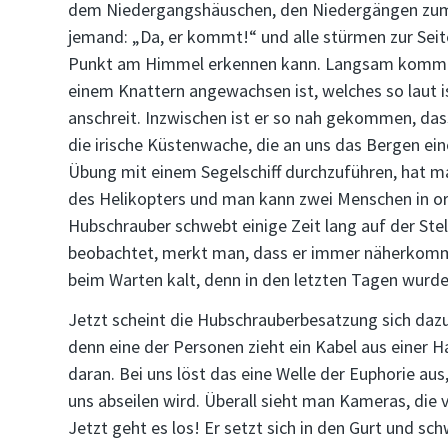
dem Niedergangshäuschen, den Niedergängen zum
jemand: „Da, er kommt!“ und alle stürmen zur Sei
Punkt am Himmel erkennen kann. Langsam kommt er
einem Knattern angewachsen ist, welches so laut is
anschreit. Inzwischen ist er so nah gekommen, das
die irische Küstenwache, die an uns das Bergen ei
Übung mit einem Segelschiff durchzuführen, hat man 
des Helikopters und man kann zwei Menschen in o
Hubschrauber schwebt einige Zeit lang auf der Stel
beobachtet, merkt man, dass er immer näherkommt. 
beim Warten kalt, denn in den letzten Tagen wurde 
Jetzt scheint die Hubschrauberbesatzung sich daz
denn eine der Personen zieht ein Kabel aus einer Ha
daran. Bei uns löst das eine Welle der Euphorie aus,
uns abseilen wird. Überall sieht man Kameras, die 
Jetzt geht es los! Er setzt sich in den Gurt und sc