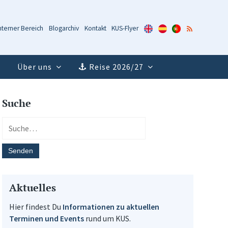
KUS-
KUS-
KUS-
RSS-
nterner Bereich
Blogarchiv
Kontakt
KUS-Flyer
Flyer
Flyer
Flyer
Feed
(Englisch)
(Spanisch)
(Portugiesisch)
Über uns
Reise 2026/27
Suche
Aktuelles
Hier findest Du
Informationen zu aktuellen
Terminen und Events
rund um KUS.