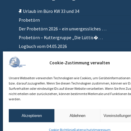
Urlaub im Büro KW 33 und 34
Probetörn
Der Probetörn 2026 – ein unvergessliches …
Probetörn – Kuttergruppe „Die Lüttis�…
Logbuch vom 04.05.2026
Zurück in meinem anderen Zuhause
Cookie-Zustimmung verwalten
Einlaufen
Unsere Webseiten verwenden Technologien wie Cookies, um Geräteinformationen 
bzw. darauf zuzugreifen. Wenn Sie diesen Technologien zustimmen, können wir D
Surfverhalten oder eindeutige IDs auf dieser Website verarbeiten. Wenn Sie Ihre 
nicht erteilen oder zurückziehen, können bestimmte Merkmale und Funktionen be
werden.
Akzeptieren
Ablehnen
Voreinstellunge
Cookie-Richtlinie
Datenschutz
Impressum