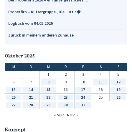
Der Probetörn 2026 – ein unvergessliches …
Probetörn – Kuttergruppe „Die Lüttis�…
Logbuch vom 04.05.2026
Zurück in meinem anderen Zuhause
Oktober 2025
M
D
M
D
F
S
S
1
2
3
4
5
6
7
8
9
10
11
12
13
14
15
16
17
18
19
20
21
22
23
24
25
26
27
28
29
30
31
« SEP.
NOV. »
Konzept