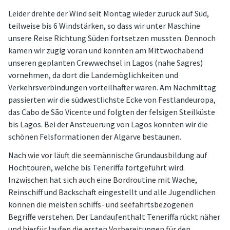
Leider drehte der Wind seit Montag wieder zurück auf Süd,
teilweise bis 6 Windstärken, so dass wir unter Maschine
unsere Reise Richtung Süden fortsetzen mussten. Dennoch
kamen wir zügig voran und konnten am Mittwochabend
unseren geplanten Crewwechsel in Lagos (nahe Sagres)
vornehmen, da dort die Landemöglichkeiten und
Verkehrsverbindungen vorteilhafter waren. Am Nachmittag
passierten wir die südwestlichste Ecke von Festlandeuropa,
das Cabo de São Vicente und folgten der felsigen Steilküste
bis Lagos. Bei der Ansteuerung von Lagos konnten wir die
schönen Felsformationen der Algarve bestaunen.
Nach wie vor läuft die seemännische Grundausbildung auf
Hochtouren, welche bis Teneriffa fortgeführt wird.
Inzwischen hat sich auch eine Bordroutine mit Wache,
Reinschiff und Backschaft eingestellt und alle Jugendlichen
können die meisten schiffs- und seefahrtsbezogenen
Begriffe verstehen. Der Landaufenthalt Teneriffa rückt näher
und hierfür laufen die ersten Vorbereitungen für den