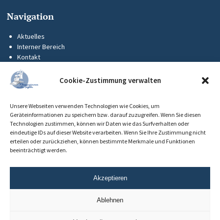
Navigation
Aktuelles
Interner Bereich
Kontakt
KUS-Flyer
Impressum
Cookie-Zustimmung verwalten
Datenschutz
Barrierefreiheit
Unsere Webseiten verwenden Technologien wie Cookies, um
Cookie-Richtlinie (EU)
Geräteinformationen zu speichern bzw. darauf zuzugreifen. Wenn Sie diesen
Technologien zustimmen, können wir Daten wie das Surfverhalten oder
eindeutige IDs auf dieser Website verarbeiten. Wenn Sie Ihre Zustimmung nicht
erteilen oder zurückziehen, können bestimmte Merkmale und Funktionen
beeinträchtigt werden.
Akzeptieren
Ablehnen