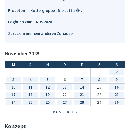
Probetörn – Kuttergruppe „Die Lüttis�…
Logbuch vom 04.05.2026
Zurück in meinem anderen Zuhause
November 2025
M
D
M
D
F
S
S
1
2
3
4
5
6
7
8
9
10
11
12
13
14
15
16
17
18
19
20
21
22
23
24
25
26
27
28
29
30
« OKT.
DEZ. »
Konzept