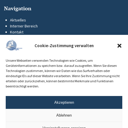
Navigation
Aktuelles
Interner Bereich
Kontakt
KUS-Flyer
Impressum
Cookie-Zustimmung verwalten
Datenschutz
Barrierefreiheit
Unsere Webseiten verwenden Technologien wie Cookies, um
Cookie-Richtlinie (EU)
Geräteinformationen zu speichern bzw. darauf zuzugreifen. Wenn Sie diesen
Technologien zustimmen, können wir Daten wie das Surfverhalten oder
eindeutige IDs auf dieser Website verarbeiten. Wenn Sie Ihre Zustimmung nicht
erteilen oder zurückziehen, können bestimmte Merkmale und Funktionen
beeinträchtigt werden.
Akzeptieren
Ablehnen