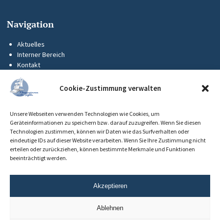
Navigation
Aktuelles
Interner Bereich
Kontakt
KUS-Flyer
Impressum
Cookie-Zustimmung verwalten
Datenschutz
Barrierefreiheit
Unsere Webseiten verwenden Technologien wie Cookies, um
Cookie-Richtlinie (EU)
Geräteinformationen zu speichern bzw. darauf zuzugreifen. Wenn Sie diesen
Technologien zustimmen, können wir Daten wie das Surfverhalten oder
eindeutige IDs auf dieser Website verarbeiten. Wenn Sie Ihre Zustimmung nicht
erteilen oder zurückziehen, können bestimmte Merkmale und Funktionen
beeinträchtigt werden.
Akzeptieren
Ablehnen