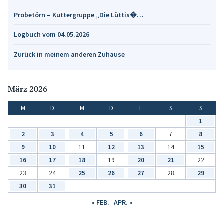
Probetörn – Kuttergruppe „Die Lüttis�…
Logbuch vom 04.05.2026
Zurück in meinem anderen Zuhause
März 2026
M
D
M
D
F
S
S
1
2
3
4
5
6
7
8
9
10
11
12
13
14
15
16
17
18
19
20
21
22
23
24
25
26
27
28
29
30
31
« FEB.
APR. »