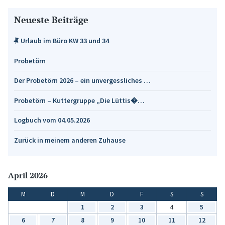
Neueste Beiträge
Urlaub im Büro KW 33 und 34
Probetörn
Der Probetörn 2026 – ein unvergessliches …
Probetörn – Kuttergruppe „Die Lüttis�…
Logbuch vom 04.05.2026
Zurück in meinem anderen Zuhause
April 2026
M
D
M
D
F
S
S
1
2
3
4
5
6
7
8
9
10
11
12