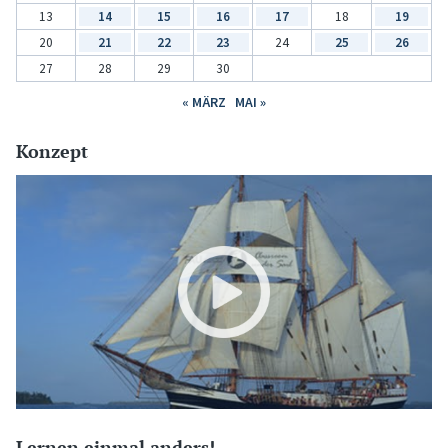
13
14
15
16
17
18
19
20
21
22
23
24
25
26
27
28
29
30
« MÄRZ
MAI »
Konzept
Lernen einmal anders!