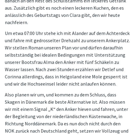
danach an den Rest des Schülistamms ein leckeres Getränk
aus. Zusätzlich gibt es noch einen leckeren Kuchen, den es
anlässlich des Geburtstags von Clara gibt, den wir heute
nachfeiern.
Um etwa 07:00 Uhr stehe ich mit Alander auf dem Achterdeck
und fahre mit gedrosselter Drehzahl zu unserem Ankerplatz.
Wir stellen Roman unseren Plan vor und dürfen daraufhin
selbstständig bei idealen Bedingungen mit Unterstützung
unserer Bootsfrau Alma den Anker mit fünf Schäkeln zu
Wasser lassen. Nach zwei Stunden erzählen wir Detlef und
Corinna allerdings, dass in Helgoland eine Mole gesperrt ist
und wir die Hochseeinsel leider nicht anlaufen können.
Also planen wir um, und kommen zu dem Schluss, dass
Skagen in Dänemark die beste Alternative ist. Also müssen
wir mit einem Signal „K“ den Anker hieven und fahren, unter
der Begleitung von der niederländischen Küstenwache, in
Richtung Norddänemark. Da es nun doch nicht durch den
NOK zurück nach Deutschland geht, setzen wir Vollzeug und