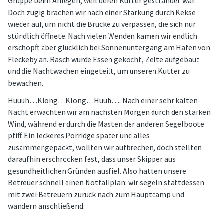
Gruppe beim Anlegen, weil deren Kutter gestrandet war.
Doch zügig brachen wir nach einer Stärkung durch Kekse
wieder auf, um nicht die Brücke zu verpassen, die sich nur
stündlich öffnete. Nach vielen Wenden kamen wir endlich
erschöpft aber glücklich bei Sonnenuntergang am Hafen von
Fleckeby an. Rasch wurde Essen gekocht, Zelte aufgebaut
und die Nachtwachen eingeteilt, um unseren Kutter zu
bewachen.
Huuuh…Klong…Klong…Huuh…. Nach einer sehr kalten
Nacht erwachten wir am nächsten Morgen durch den starken
Wind, während er durch die Masten der anderen Segelboote
pfiff. Ein leckeres Porridge später und alles
zusammengepackt, wollten wir aufbrechen, doch stellten
daraufhin erschrocken fest, dass unser Skipper aus
gesundheitlichen Gründen ausfiel. Also hatten unsere
Betreuer schnell einen Notfallplan: wir segeln stattdessen
mit zwei Betreuern zurück nach zum Hauptcamp und
wandern anschließend.