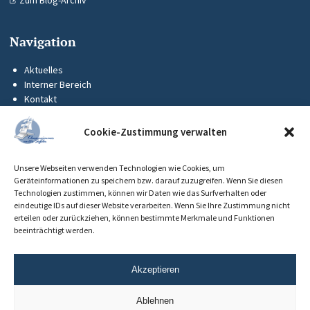
Zum Blog-Archiv
Navigation
Aktuelles
Interner Bereich
Kontakt
KUS-Flyer
Impressum
Cookie-Zustimmung verwalten
Datenschutz
Barrierefreiheit
Unsere Webseiten verwenden Technologien wie Cookies, um
Cookie-Richtlinie (EU)
Geräteinformationen zu speichern bzw. darauf zuzugreifen. Wenn Sie diesen
Technologien zustimmen, können wir Daten wie das Surfverhalten oder
eindeutige IDs auf dieser Website verarbeiten. Wenn Sie Ihre Zustimmung nicht
erteilen oder zurückziehen, können bestimmte Merkmale und Funktionen
beeinträchtigt werden.
Akzeptieren
Ablehnen