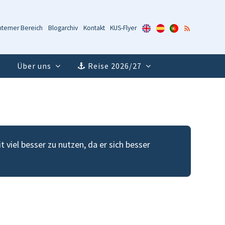
KUS-
KUS-
KUS-
RSS-
nterner Bereich
Blogarchiv
Kontakt
KUS-Flyer
Flyer
Flyer
Flyer
Feed
(Englisch)
(Spanisch)
(Portugiesisch)
Über uns
Reise 2026/27
 viel besser zu nutzen, da er sich besser