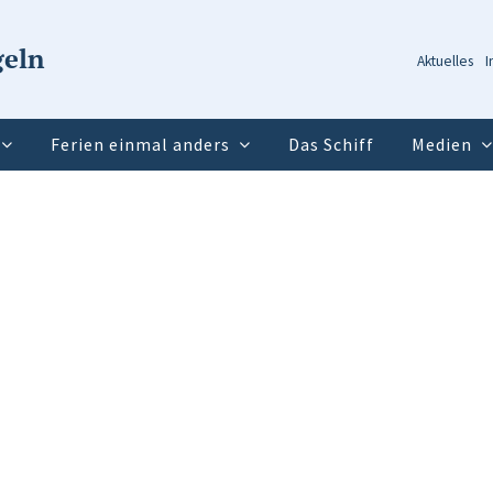
geln
Aktuelles
I
Ferien einmal anders
Das Schiff
Medien