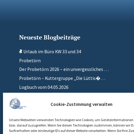
Neueste Blogbeiträge
Urlaub im Büro KW 33 und 34
Probetörn
Der Probetörn 2026 – ein unvergessliches …
Probetörn – Kuttergruppe „Die Lüttis�…
Logbuch vom 04.05.2026
Zurück in meinem anderen Zuhause
Cookie-Zustimmung verwalten
Einlaufen
Unsere Webseiten verwenden Technologien wie Cookies, um Geräteinformationen 
bzw. darauf zuzugreifen. Wenn Sie diesen Technologien zustimmen, können wir D
Surfverhalten oder eindeutige IDs auf dieser Website verarbeiten. Wenn Sie Ihre 