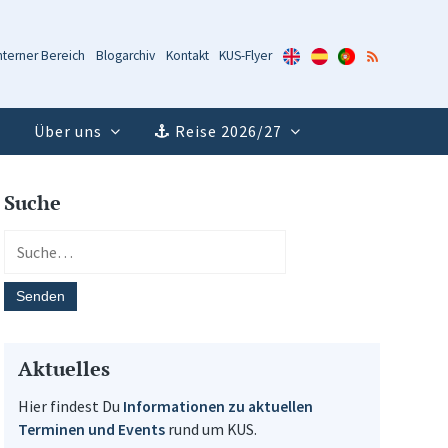
KUS-
KUS-
KUS-
RSS-
nterner Bereich
Blogarchiv
Kontakt
KUS-Flyer
Flyer
Flyer
Flyer
Feed
(Englisch)
(Spanisch)
(Portugiesisch)
Über uns
Reise 2026/27
Suche
Aktuelles
Hier findest Du
Informationen zu aktuellen
Terminen und Events
rund um KUS.