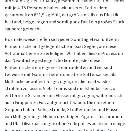
am Sonntag, den 13. März, gesammelt haben. In fünf Teams
mit je 4-15 Personen haben wir unseren Teil zu dem
gesammelten 631,9 kg Müll, der größtenteils aus Plastik
bestand, beigetragen und somit ganz Faial ein großes Stück
sauberer gemacht.
Normalerweise treffen sich jeden Sonntag etwa fünfzehn
Einheimische und gelegentlich ein paar Segler, um diese
Aufräumarbeiten zu erledigen. Wir haben diesen Prozess um
das Neunfache gesteigert. So konnte jeder dieser
Einheimischen ein eigenes Team anleiten und wir sind
teilweise mit Gummistiefeln und alten Futtersäcken als
Müllsäcke bewaffnet losgezogen, um die Insel wieder
strahlen zu lassen. Viele Teams sind mit Kleinbussen zu
entfernten Stränden und Flüssen abgezogen, während sich
auch Gruppen zu Fuß aufgemacht haben. Die einzelnen
Gruppen haben Parks, Strände, Straßenränder und Flüsse
von Müll gereinigt. Neben unzähligen Zigarettenstummeln
und Plastikverpackungen ohne Ende gab es auch noch einige
interessantere Sachen, wie zum Beispiel ein halbes Auto,