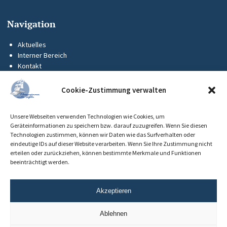
Navigation
Aktuelles
Interner Bereich
Kontakt
KUS-Flyer
Impressum
Cookie-Zustimmung verwalten
Datenschutz
Barrierefreiheit
Unsere Webseiten verwenden Technologien wie Cookies, um
Cookie-Richtlinie (EU)
Geräteinformationen zu speichern bzw. darauf zuzugreifen. Wenn Sie diesen
Technologien zustimmen, können wir Daten wie das Surfverhalten oder
eindeutige IDs auf dieser Website verarbeiten. Wenn Sie Ihre Zustimmung nicht
erteilen oder zurückziehen, können bestimmte Merkmale und Funktionen
beeinträchtigt werden.
Akzeptieren
Ablehnen