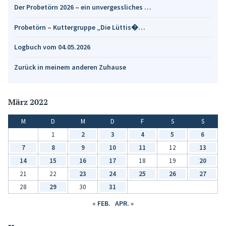
Der Probetörn 2026 – ein unvergessliches …
Probetörn – Kuttergruppe „Die Lüttis�…
Logbuch vom 04.05.2026
Zurück in meinem anderen Zuhause
März 2022
M
D
M
D
F
S
S
1
2
3
4
5
6
7
8
9
10
11
12
13
14
15
16
17
18
19
20
21
22
23
24
25
26
27
28
29
30
31
« FEB.
APR. »