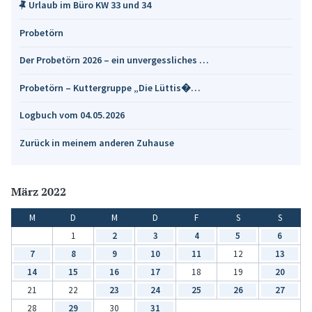
Urlaub im Büro KW 33 und 34
Probetörn
Der Probetörn 2026 – ein unvergessliches …
Probetörn – Kuttergruppe „Die Lüttis�…
Logbuch vom 04.05.2026
Zurück in meinem anderen Zuhause
März 2022
M
D
M
D
F
S
S
1
2
3
4
5
6
7
8
9
10
11
12
13
14
15
16
17
18
19
20
21
22
23
24
25
26
27
28
29
30
31