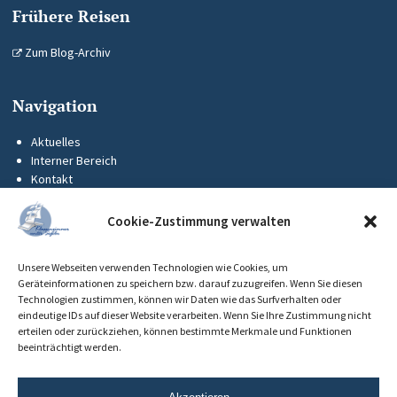
Frühere Reisen
Zum Blog-Archiv
Navigation
Aktuelles
Interner Bereich
Kontakt
KUS-Flyer
Impressum
Cookie-Zustimmung verwalten
Datenschutz
Barrierefreiheit
Unsere Webseiten verwenden Technologien wie Cookies, um
Cookie-Richtlinie (EU)
Geräteinformationen zu speichern bzw. darauf zuzugreifen. Wenn Sie diesen
Technologien zustimmen, können wir Daten wie das Surfverhalten oder
eindeutige IDs auf dieser Website verarbeiten. Wenn Sie Ihre Zustimmung nicht
erteilen oder zurückziehen, können bestimmte Merkmale und Funktionen
beeinträchtigt werden.