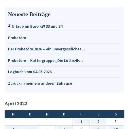
Neueste Beiträge
Urlaub im Büro KW 33 und 34
Probetörn
Der Probetörn 2026 – ein unvergessliches …
Probetörn – Kuttergruppe „Die Lüttis�…
Logbuch vom 04.05.2026
Zurück in meinem anderen Zuhause
April 2022
M
D
M
D
F
S
S
1
2
3