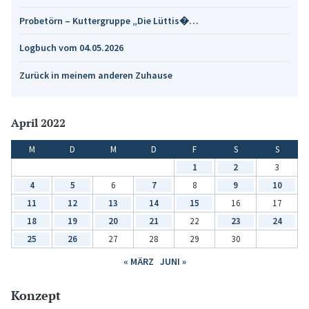
Probetörn – Kuttergruppe „Die Lüttis�…
Logbuch vom 04.05.2026
Zurück in meinem anderen Zuhause
April 2022
M
D
M
D
F
S
S
1
2
3
4
5
6
7
8
9
10
11
12
13
14
15
16
17
18
19
20
21
22
23
24
25
26
27
28
29
30
« MÄRZ
JUNI »
Konzept