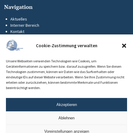
Navigation
Aktuelles
Interner Bereich
Kontakt
KUS-Flyer
Impressum
Cookie-Zustimmung verwalten
Datenschutz
Barrierefreiheit
Unsere Webseiten verwenden Technologien wie Cookies, um
Cookie-Richtlinie (EU)
Geräteinformationen zu speichern bzw. darauf zuzugreifen. Wenn Sie diesen
Technologien zustimmen, können wir Daten wie das Surfverhalten oder
eindeutige IDs auf dieser Website verarbeiten. Wenn Sie Ihre Zustimmung nicht
erteilen oder zurückziehen, können bestimmte Merkmale und Funktionen
beeinträchtigt werden.
Akzeptieren
Ablehnen
Voreinstellungen anzeigen