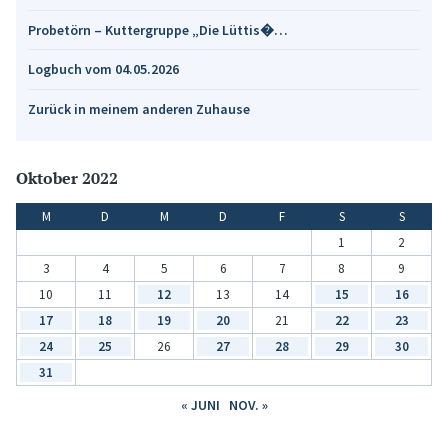
Probetörn – Kuttergruppe „Die Lüttis�…
Logbuch vom 04.05.2026
Zurück in meinem anderen Zuhause
Oktober 2022
M
D
M
D
F
S
S
1
2
3
4
5
6
7
8
9
10
11
12
13
14
15
16
17
18
19
20
21
22
23
24
25
26
27
28
29
30
31
« JUNI
NOV. »