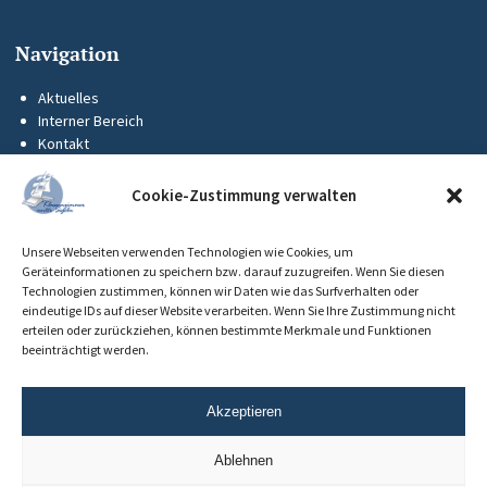
Navigation
Aktuelles
Interner Bereich
Kontakt
KUS-Flyer
Impressum
Cookie-Zustimmung verwalten
Datenschutz
Barrierefreiheit
Unsere Webseiten verwenden Technologien wie Cookies, um
Cookie-Richtlinie (EU)
Geräteinformationen zu speichern bzw. darauf zuzugreifen. Wenn Sie diesen
Technologien zustimmen, können wir Daten wie das Surfverhalten oder
eindeutige IDs auf dieser Website verarbeiten. Wenn Sie Ihre Zustimmung nicht
erteilen oder zurückziehen, können bestimmte Merkmale und Funktionen
beeinträchtigt werden.
Akzeptieren
Ablehnen