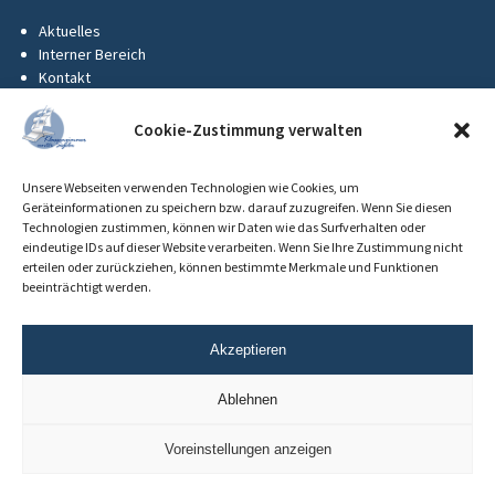
Aktuelles
Interner Bereich
Kontakt
KUS-Flyer
Impressum
Cookie-Zustimmung verwalten
Datenschutz
Barrierefreiheit
Unsere Webseiten verwenden Technologien wie Cookies, um
Cookie-Richtlinie (EU)
Geräteinformationen zu speichern bzw. darauf zuzugreifen. Wenn Sie diesen
Technologien zustimmen, können wir Daten wie das Surfverhalten oder
eindeutige IDs auf dieser Website verarbeiten. Wenn Sie Ihre Zustimmung nicht
erteilen oder zurückziehen, können bestimmte Merkmale und Funktionen
beeinträchtigt werden.
Akzeptieren
Ablehnen
Voreinstellungen anzeigen