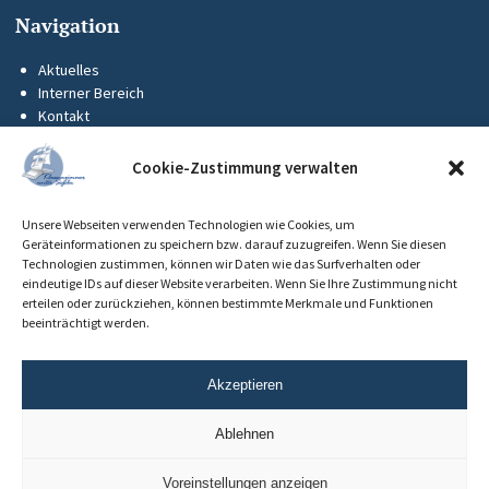
Navigation
Aktuelles
Interner Bereich
Kontakt
KUS-Flyer
Impressum
Cookie-Zustimmung verwalten
Datenschutz
Barrierefreiheit
Unsere Webseiten verwenden Technologien wie Cookies, um
Cookie-Richtlinie (EU)
Geräteinformationen zu speichern bzw. darauf zuzugreifen. Wenn Sie diesen
Technologien zustimmen, können wir Daten wie das Surfverhalten oder
eindeutige IDs auf dieser Website verarbeiten. Wenn Sie Ihre Zustimmung nicht
erteilen oder zurückziehen, können bestimmte Merkmale und Funktionen
beeinträchtigt werden.
Akzeptieren
Ablehnen
Voreinstellungen anzeigen