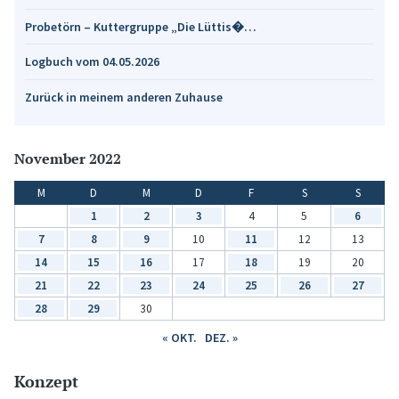
Probetörn – Kuttergruppe „Die Lüttis�…
Logbuch vom 04.05.2026
Zurück in meinem anderen Zuhause
November 2022
M
D
M
D
F
S
S
1
2
3
4
5
6
7
8
9
10
11
12
13
14
15
16
17
18
19
20
21
22
23
24
25
26
27
28
29
30
« OKT.
DEZ. »
Konzept