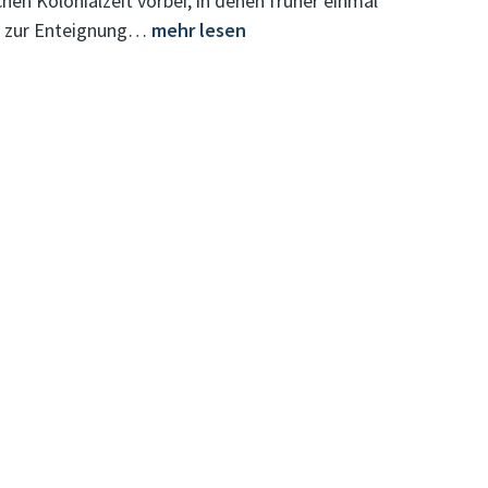
hen Kolonialzeit vorbei, in denen früher einmal
is zur Enteignung…
mehr lesen