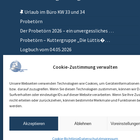
Urlaub im Büro KW 33 und 34
Probetörn
Der Probetörn 2026 – ein unvergessliches …
Probetörn – Kuttergruppe „Die Lüttis�…
Logbuch vom 04.05.2026
Zurück in meinem anderen Zuhause
Cookie-Zustimmung verwalten
Einlaufen
Unsere Webseiten verwenden Technologien wie Cookies, um Geräteinformationen 
bzw. darauf zuzugreifen. Wenn Sie diesen Technologien zustimmen, können wir D
Surfverhalten oder eindeutige IDs auf dieser Website verarbeiten. Wenn Sie Ihre 
nicht erteilen oder zurückziehen, können bestimmte Merkmale und Funktionen be
werden.
Akzeptieren
Ablehnen
Voreinstellunge
Cookie-Richtlinie
Datenschutz
Impressum