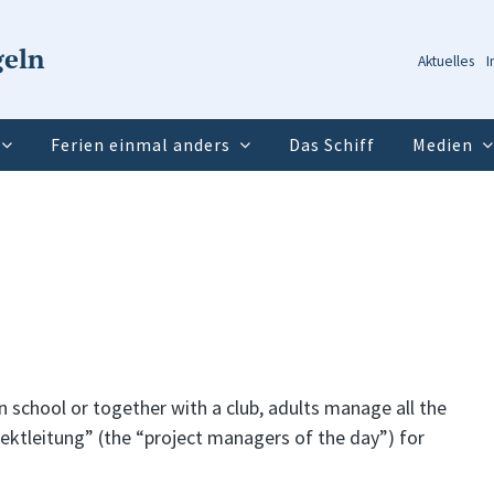
geln
Aktuelles
I
Ferien einmal anders
Das Schiff
Medien
n school or together with a club, adults manage all the
ektleitung” (the “project managers of the day”) for