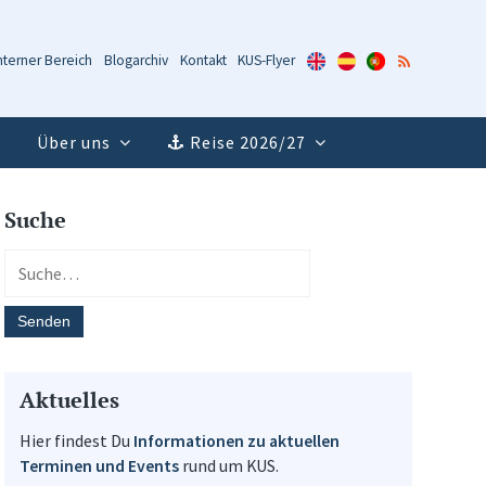
KUS-
KUS-
KUS-
RSS-
nterner Bereich
Blogarchiv
Kontakt
KUS-Flyer
Flyer
Flyer
Flyer
Feed
(Englisch)
(Spanisch)
(Portugiesisch)
Über uns
Reise 2026/27
Suche
Aktuelles
Hier findest Du
Informationen zu aktuellen
Terminen und Events
rund um KUS.