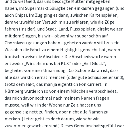
und zu viel Geld, das uns besorgte Mütter mitgegeben
haben, im Supermarkt Süßigkeiten einkaufen gegangen (und
auch Chips). Im Zug ging es dann, zwischen Kartenspielen,
dem verzweifelten Versuch mir zu erklären, wie die Züge
fahren (Insider), und Stadt, Land, Fluss spielen, direkt weiter
mit dem Singen, bis wir – obwohl wir super schön auf
Chorniveau gesungen haben – gebeten wurden still zu sein.
Was aber die Fahrt zu einem Highlight gemacht hat, waren
ironischerweise die Abschiede. Die Abschiedsworte waren
entweder „Wir sehen uns bei KUS.“ oder „Viel Glück.“,
begleitet von einer Umarmung. Das Schöne daran ist, dass
alle das wirklich ernst meinten (oder gute Schauspieler sind),
trotz dem Fakt, das man ja eigentlich konkurriert. In
Nürnberg wurde ich so von einem Mädchen verabschiedet,
das mich davor nochmal nach meinem Namen fragen
musste, weil wir in der Woche nur Zeit hatten uns
gegenseitig nett zu finden, aber nicht alle Namen zu
merken. (Jetzt geht es doch darum, wie sehr wir
zusammengewachsen sind.) Dieses Gemeinschaftsgefühl war