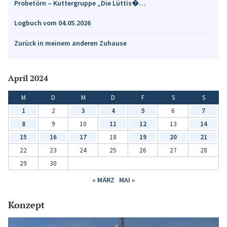
Probetörn – Kuttergruppe „Die Lüttis�…
Logbuch vom 04.05.2026
Zurück in meinem anderen Zuhause
April 2024
M
D
M
D
F
S
S
1
2
3
4
5
6
7
8
9
10
11
12
13
14
15
16
17
18
19
20
21
22
23
24
25
26
27
28
29
30
« MÄRZ
MAI »
Konzept