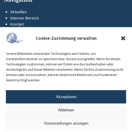
Aktuelles
Interner Bereich
Kontakt
KUS-Flyer
Impressum
Cookie-Zustimmung verwalten
Datenschutz
Barrierefreiheit
Unsere Webseiten verwenden Technologien wie Cookies, um
Cookie-Richtlinie (EU)
Geräteinformationen zu speichern bzw. darauf zuzugreifen. Wenn Sie diesen
Technologien zustimmen, können wir Daten wie das Surfverhalten oder
eindeutige IDs auf dieser Website verarbeiten. Wenn Sie Ihre Zustimmung nicht
erteilen oder zurückziehen, können bestimmte Merkmale und Funktionen
beeinträchtigt werden.
Akzeptieren
Ablehnen
Voreinstellungen anzeigen