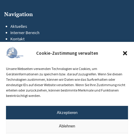
Navigation
Aktuelles
Interner Bereich
Kontakt
KUS-Flyer
Impressum
Cookie-Zustimmung verwalten
Datenschutz
Barrierefreiheit
Unsere Webseiten verwenden Technologien wie Cookies, um
Cookie-Richtlinie (EU)
Geräteinformationen zu speichern bzw. darauf zuzugreifen. Wenn Sie diesen
Technologien zustimmen, können wir Daten wie das Surfverhalten oder
eindeutige IDs auf dieser Website verarbeiten. Wenn Sie Ihre Zustimmung nicht
erteilen oder zurückziehen, können bestimmte Merkmale und Funktionen
beeinträchtigt werden.
Akzeptieren
Ablehnen