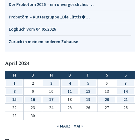
Der Probetörn 2026 – ein unvergessliches …
Probetörn – Kuttergruppe „Die Lüttis�…
Logbuch vom 04.05.2026
Zurück in meinem anderen Zuhause
April 2024
M
D
M
D
F
S
S
1
2
3
4
5
6
7
8
9
10
11
12
13
14
15
16
17
18
19
20
21
22
23
24
25
26
27
28
29
30
« MÄRZ
MAI »