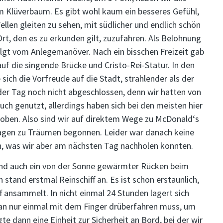
im Klüverbaum. Es gibt wohl kaum ein besseres Gefühl,
Wellen gleiten zu sehen, mit südlicher und endlich schön
t, den es zu erkunden gilt, zuzufahren. Als Belohnung
lgt vom Anlegemanöver. Nach ein bisschen Freizeit gab
uf die singende Brücke und Cristo-Rei-Statur. In den
ich die Vorfreude auf die Stadt, strahlender als der
er Tag noch nicht abgeschlossen, denn wir hatten von
ch genutzt, allerdings haben sich bei den meisten hier
hoben. Also sind wir auf direktem Wege zu McDonald‘s
Tagen zu Träumen begonnen. Leider war danach keine
n, was wir aber am nächsten Tag nachholen konnten.
und auch ein von der Sonne gewärmter Rücken beim
stand erstmal Reinschiff an. Es ist schon erstaunlich,
ff ansammelt. In nicht einmal 24 Stunden lagert sich
man nur einmal mit dem Finger drüberfahren muss, um
te dann eine Einheit zur Sicherheit an Bord, bei der wir