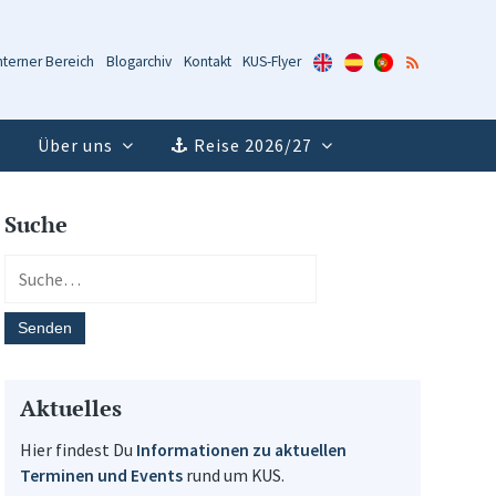
KUS-
KUS-
KUS-
RSS-
nterner Bereich
Blogarchiv
Kontakt
KUS-Flyer
Flyer
Flyer
Flyer
Feed
(Englisch)
(Spanisch)
(Portugiesisch)
Über uns
Reise 2026/27
Suche
Aktuelles
Hier findest Du
Informationen zu aktuellen
Terminen und Events
rund um KUS.