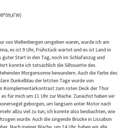
09°09,6’W)
t nur von Wellenbergen umgeben waren, wurde ich am
, es ist 9 Uhr, Frühstück wartet und es ist Land in
 guter Start in den Tag, noch im Schlafanzug und
ort konnte ich tatsächlich die Silhouette des
efstehenden Morgensonne bewundern. Auch die Farbe des
klare Dunkelblau der letzten Tage wurde von
en Komplementärkontrast zum roten Deck der Thor
 es für mich um 11 Uhr zur Wache. Zunächst haben wir
Schonersegel geborgen, um langsam unter Motor nach
mehr allzu viel zu tun, ich konnte also beobachten, wie
hzogen wurde. Auch die singende Brücke in Lissabon
er. Nach meiner Wache, um 14 Uhr, haben wir alle