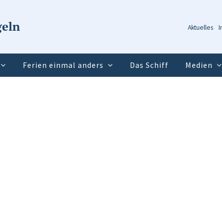
geln
Aktuelles
I
Ferien einmal anders
Das Schiff
Medien