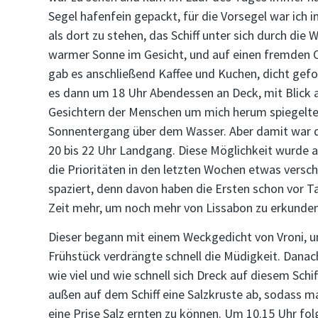
Segel hafenfein gepackt, für die Vorsegel war ich 
als dort zu stehen, das Schiff unter sich durch die 
warmer Sonne im Gesicht, und auf einen fremden Or
gab es anschließend Kaffee und Kuchen, dicht gefo
es dann um 18 Uhr Abendessen an Deck, mit Blick a
Gesichtern der Menschen um mich herum spiegelte s
Sonnentergang über dem Wasser. Aber damit war d
20 bis 22 Uhr Landgang. Diese Möglichkeit wurde au
die Prioritäten in den letzten Wochen etwas versc
spaziert, denn davon haben die Ersten schon vor 
Zeit mehr, um noch mehr von Lissabon zu erkunde
Dieser begann mit einem Weckgedicht von Vroni, 
Frühstück verdrängte schnell die Müdigkeit. Danach 
wie viel und wie schnell sich Dreck auf diesem Schi
außen auf dem Schiff eine Salzkruste ab, sodass 
eine Prise Salz ernten zu können. Um 10.15 Uhr folg