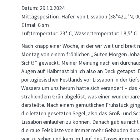
Datum: 29.10.2024
Mittagsposition: Hafen von Lissabon (38°42,1’N; 0
Etmal: 6 sm
Lufttemperatur: 23° C, Wassertemperatur: 18,5° C
Nach knapp einer Woche, in der wir weit und brei
Montag von einem fröhlichen „Guten Morgen Johanna
Sicht!“ geweckt. Meiner Meinung nach ein durchaus
Augen auf Halbmast bin ich also an Deck getapst. D
portugiesischen Festlands vor Lissabon in der ti
Wassers um uns herum hatte sich verändert – das 
strahlendem Grün abgelöst, was einen wunderbar
darstellte. Nach einem gemütlichen Frühstück ging
die letzten gesetzten Segel, also das Groß- und 
Lissabon einlaufen zu können. Danach gab es nicht 
die raue Felsküste von immer mehr Gebäuden durc
war zu sehen und kam im Lauf des Tages immer näh