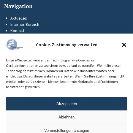
Navigation
Aktuelles
Interner Bereich
Kontakt
KUS-Flyer
Impressum
Cookie-Zustimmung verwalten
Datenschutz
Barrierefreiheit
Unsere Webseiten verwenden Technologien wie Cookies, um
Cookie-Richtlinie (EU)
Geräteinformationen zu speichern bzw. darauf zuzugreifen. Wenn Sie diesen
Technologien zustimmen, können wir Daten wie das Surfverhalten oder
eindeutige IDs auf dieser Website verarbeiten. Wenn Sie Ihre Zustimmung nicht
erteilen oder zurückziehen, können bestimmte Merkmale und Funktionen
beeinträchtigt werden.
Akzeptieren
Ablehnen
Voreinstellungen anzeigen