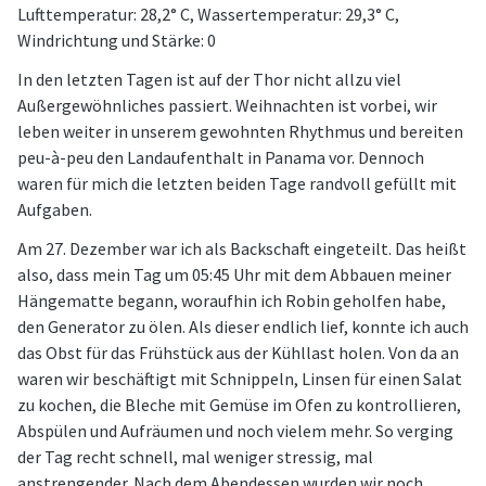
Lufttemperatur: 28,2° C, Wassertemperatur: 29,3° C,
Windrichtung und Stärke: 0
In den letzten Tagen ist auf der Thor nicht allzu viel
Außergewöhnliches passiert. Weihnachten ist vorbei, wir
leben weiter in unserem gewohnten Rhythmus und bereiten
peu-à-peu den Landaufenthalt in Panama vor. Dennoch
waren für mich die letzten beiden Tage randvoll gefüllt mit
Aufgaben.
Am 27. Dezember war ich als Backschaft eingeteilt. Das heißt
also, dass mein Tag um 05:45 Uhr mit dem Abbauen meiner
Hängematte begann, woraufhin ich Robin geholfen habe,
den Generator zu ölen. Als dieser endlich lief, konnte ich auch
das Obst für das Frühstück aus der Kühllast holen. Von da an
waren wir beschäftigt mit Schnippeln, Linsen für einen Salat
zu kochen, die Bleche mit Gemüse im Ofen zu kontrollieren,
Abspülen und Aufräumen und noch vielem mehr. So verging
der Tag recht schnell, mal weniger stressig, mal
anstrengender. Nach dem Abendessen wurden wir noch