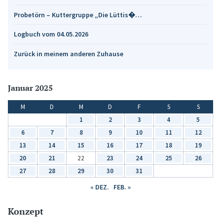
Probetörn – Kuttergruppe „Die Lüttis�…
Logbuch vom 04.05.2026
Zurück in meinem anderen Zuhause
Januar 2025
M
D
M
D
F
S
S
1
2
3
4
5
6
7
8
9
10
11
12
13
14
15
16
17
18
19
20
21
22
23
24
25
26
27
28
29
30
31
« DEZ.
FEB. »
Konzept