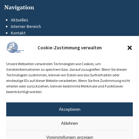
Navigation
Aktuelles
Interner Bereich
Kontakt
KUS-Flyer
Impressum
Cookie-Zustimmung verwalten
Datenschutz
Barrierefreiheit
Unsere Webseiten verwenden Technologien wie Cookies, um
Cookie-Richtlinie (EU)
Geräteinformationen zu speichern bzw. darauf zuzugreifen. Wenn Sie diesen
Technologien zustimmen, können wir Daten wie das Surfverhalten oder
eindeutige IDs auf dieser Website verarbeiten. Wenn Sie Ihre Zustimmung nicht
erteilen oder zurückziehen, können bestimmte Merkmale und Funktionen
beeinträchtigt werden.
Akzeptieren
Ablehnen
Voreinstellungen anzeigen