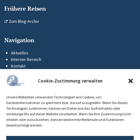
Frühere Reisen
Zum Blog-Archiv
Navigation
Aktuelles
Interner Bereich
Kontakt
KUS-Flyer
Impressum
Cookie-Zustimmung verwalten
Datenschutz
Barrierefreiheit
Unsere Webseiten verwenden Technologien wie Cookies, um
Cookie-Richtlinie (EU)
Geräteinformationen zu speichern bzw. darauf zuzugreifen. Wenn Sie diesen
Technologien zustimmen, können wir Daten wie das Surfverhalten oder
eindeutige IDs auf dieser Website verarbeiten. Wenn Sie Ihre Zustimmung nicht
erteilen oder zurückziehen, können bestimmte Merkmale und Funktionen
beeinträchtigt werden.