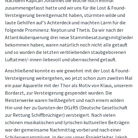
Nachdem Kapitän Johannes die Woche noch einmal
zusammengefasst hatte und wir uns für die Lost & Found-
Versteigerung bereitgemacht haben, stürmten wilde und
laute Gehilfen auf’s Achterdeck und machten Lärm für die
folgende Prominenz: Neptun und Thetis. Da wir nach der
Atlantiküberquerung drei neue Stammbesatzungsmitglieder
bekommen haben, waren natürlich noch nicht alle getauft
und so wurden die letzten verbliebenden staubgeborenen
Luftatmer/-innen liebevoll und überraschend getauft.
Anschließend konnte es wie gewohnt mit der Lost & Found-
Versteigerung weitergehen, wo jetzt schon zum zweiten Mal
ein paar Aquarelle mit der Thor als Motiv von Klaus, unserem
Bordarzt, zur Versteigerung gespendet wurden. Die
Meisterwerke waren heißbegehrt und nach einem wilden
Hin-und-her zu Gunsten der DGzRS (Deutsche Gesellschaft
zur Rettung Schiffbrüchiger) versteigert. Nach vielen
schönen musikalischen und lyrischen kulturellen Beiträgen
war der gemeinsame Nachmittag vorbei und nach einer
Schülerversammlung, in der uns unser Projektleiter Jakob