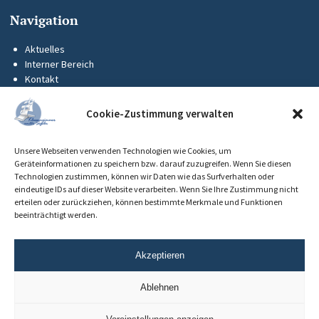
Navigation
Aktuelles
Interner Bereich
Kontakt
KUS-Flyer
Impressum
Cookie-Zustimmung verwalten
Datenschutz
Barrierefreiheit
Unsere Webseiten verwenden Technologien wie Cookies, um
Cookie-Richtlinie (EU)
Geräteinformationen zu speichern bzw. darauf zuzugreifen. Wenn Sie diesen
Technologien zustimmen, können wir Daten wie das Surfverhalten oder
eindeutige IDs auf dieser Website verarbeiten. Wenn Sie Ihre Zustimmung nicht
erteilen oder zurückziehen, können bestimmte Merkmale und Funktionen
beeinträchtigt werden.
Akzeptieren
Ablehnen