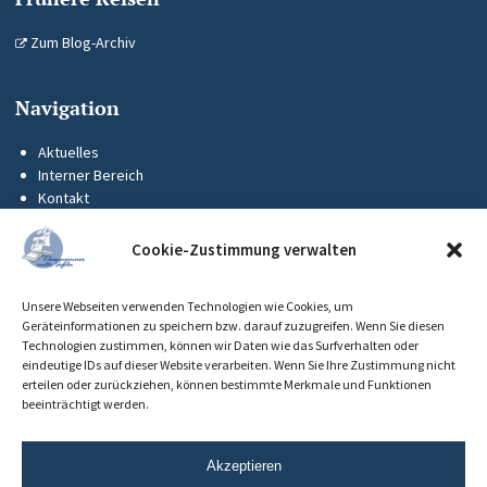
Zum Blog-Archiv
Navigation
Aktuelles
Interner Bereich
Kontakt
KUS-Flyer
Impressum
Cookie-Zustimmung verwalten
Datenschutz
Barrierefreiheit
Unsere Webseiten verwenden Technologien wie Cookies, um
Cookie-Richtlinie (EU)
Geräteinformationen zu speichern bzw. darauf zuzugreifen. Wenn Sie diesen
Technologien zustimmen, können wir Daten wie das Surfverhalten oder
eindeutige IDs auf dieser Website verarbeiten. Wenn Sie Ihre Zustimmung nicht
erteilen oder zurückziehen, können bestimmte Merkmale und Funktionen
beeinträchtigt werden.
Akzeptieren