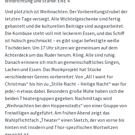
Windrichtung und Stärke: ENE 4
Und plötzlich ist Weihnachten. Der Vorbereitungstrubel der
letzten Tage versiegt. Alle Wichtelgeschenke sind fertig
gebastelt und die kulturellen Beiträge sind ausgearbeitet.
Die Kombüse steht voll mit leckerem Essen, und das Schiff
ist hübsch geschmückt – es gibt sogar befestigte weiße
Tischdecken. Um 17 Uhr sitzen wir gemeinsam auf dem
Achterdeck um das Ruder herum. Kling. Alle sind ruhig.
Danach erinnere ich mich an gemeinschaftliches Singen,
Lachen und Essen. Das Musikprojekt hat Stücke
verschiedener Genres vorbereitet: Von „All I want for
Christmas“ bis hin zu „Stille Nacht – Heilige Nacht“ war für
jede/-n etwas dabei. Besonders große Mühe haben sich die
beiden Theatergruppen gegeben. Nachmittags wird
„Weihnachten bei den Hoppenstedts“ von einer Gruppe von
Freiwilligen aufgeführt. Am frühen Abend zeigt das
Wahlpflichtfach „Theater“ einen Sketch, der von vorne bis
hinten mit Insidern und Thor-spezifischen Wortwitzen
gespickt ist.