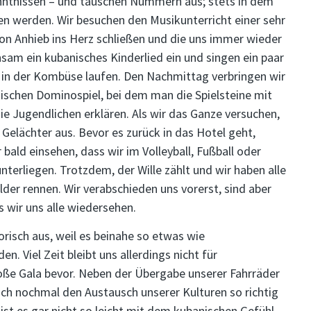
ntnissen – und tauschen Nummern aus; stets in dem
hen werden. Wir besuchen den Musikunterricht einer sehr
 von Anhieb ins Herz schließen und die uns immer wieder
nsam ein kubanisches Kinderlied ein und singen ein paar
 in der Kombüse laufen. Den Nachmittag verbringen wir
ischen Dominospiel, bei dem man die Spielsteine mit
die Jugendlichen erklären. Als wir das Ganze versuchen,
n Gelächter aus. Bevor es zurück in das Hotel geht,
bald einsehen, dass wir im Volleyball, Fußball oder
terliegen. Trotzdem, der Wille zählt und wir haben alle
lder rennen. Wir verabschieden uns vorerst, sind aber
is wir uns alle wiedersehen.
orisch aus, weil es beinahe so etwas wie
n. Viel Zeit bleibt uns allerdings nicht für
ße Gala bevor. Neben der Übergabe unserer Fahrräder
uch nochmal den Austausch unserer Kulturen so richtig
h ist es gar nicht so leicht mit dem kubanischen Gefühl