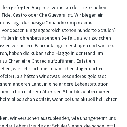
n leergefegten Vorplatz, vorbei an der meterhohen
Fidel Castro oder Che Guevara ist. Wir biegen ein
Vor uns liegt der riesige Gebäudekomplex eines
or dessen Eingangsbereich stehen hunderte Schüler/-
erfallen in ohrenbetäubenden Beifall, als wir zwischen
lassen wir unsere Fahrradklingeln erklingen und winken.
hren, haben die kubanische Flagge in der Hand. Im
 zu Ehren eine Choreo aufzuführen. Es ist ein
ehen, wie sehr sich die kubanischen Jugendlichen
efeiert, als hätten wir etwas Besonderes geleistet.
in einem anderen Land, in eine andere Lebenssituation
n, schon in ihrem Alter den Atlantik zu überqueren
eim alles schon schläft, wenn bei uns aktuell helllichter
denken. Wir versuchen auszublenden, wie unangenehm uns
on der Lebensfreude der Schüler/-innen, die schon jetzt