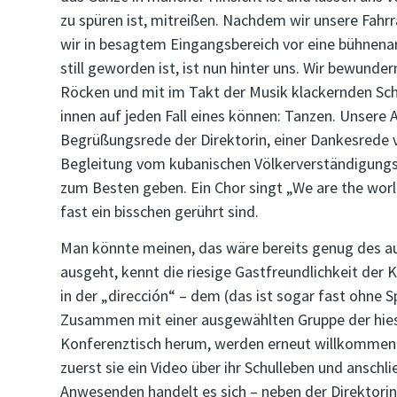
zu spüren ist, mitreißen. Nachdem wir unsere Fahr
wir in besagtem Eingangsbereich vor eine bühnenar
still geworden ist, ist nun hinter uns. Wir bewund
Röcken und mit im Takt der Musik klackernden Schu
innen auf jeden Fall eines können: Tanzen. Unsere 
Begrüßungsrede der Direktorin, einer Dankesrede v
Begleitung vom kubanischen Völkerverständigungsi
zum Besten geben. Ein Chor singt „We are the worl
fast ein bisschen gerührt sind.
Man könnte meinen, das wäre bereits genug des 
ausgeht, kennt die riesige Gastfreundlichkeit der K
in der „dirección“ – dem (das ist sogar fast ohne 
Zusammen mit einer ausgewählten Gruppe der hiesi
Konferenztisch herum, werden erneut willkommen g
zuerst sie ein Video über ihr Schulleben und anschl
Anwesenden handelt es sich – neben der Direktorin 