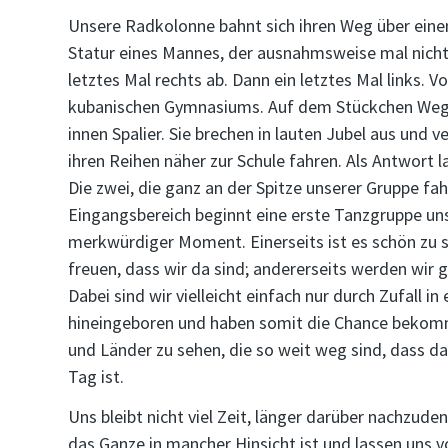
Unsere Radkolonne bahnt sich ihren Weg über eine
Statur eines Mannes, der ausnahmsweise mal nicht 
letztes Mal rechts ab. Dann ein letztes Mal links. 
kubanischen Gymnasiums. Auf dem Stückchen Weg v
innen Spalier. Sie brechen in lauten Jubel aus und v
ihren Reihen näher zur Schule fahren. Als Antwort 
Die zwei, die ganz an der Spitze unserer Gruppe fa
Eingangsbereich beginnt eine erste Tanzgruppe uns
merkwürdiger Moment. Einerseits ist es schön zu s
freuen, dass wir da sind; andererseits werden wir g
Dabei sind wir vielleicht einfach nur durch Zufall 
hineingeboren und haben somit die Chance bekomme
und Länder zu sehen, die so weit weg sind, dass dah
Tag ist.
Uns bleibt nicht viel Zeit, länger darüber nachzu
das Ganze in mancher Hinsicht ist und lassen uns v