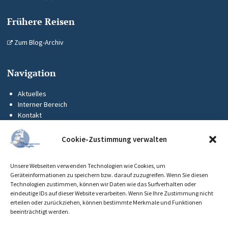
Frühere Reisen
Zum Blog-Archiv
Navigation
Aktuelles
Interner Bereich
Kontakt
KUS-Flyer
Impressum
Cookie-Zustimmung verwalten
Datenschutz
Barrierefreiheit
Unsere Webseiten verwenden Technologien wie Cookies, um
Cookie-Richtlinie (EU)
Geräteinformationen zu speichern bzw. darauf zuzugreifen. Wenn Sie diesen
Technologien zustimmen, können wir Daten wie das Surfverhalten oder
eindeutige IDs auf dieser Website verarbeiten. Wenn Sie Ihre Zustimmung nicht
erteilen oder zurückziehen, können bestimmte Merkmale und Funktionen
beeinträchtigt werden.