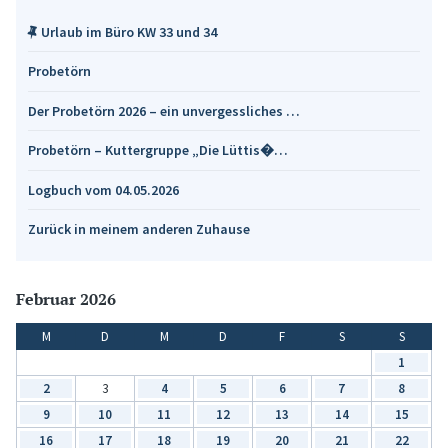
Urlaub im Büro KW 33 und 34
Probetörn
Der Probetörn 2026 – ein unvergessliches …
Probetörn – Kuttergruppe „Die Lüttis�…
Logbuch vom 04.05.2026
Zurück in meinem anderen Zuhause
Februar 2026
M
D
M
D
F
S
S
1
2
3
4
5
6
7
8
9
10
11
12
13
14
15
16
17
18
19
20
21
22