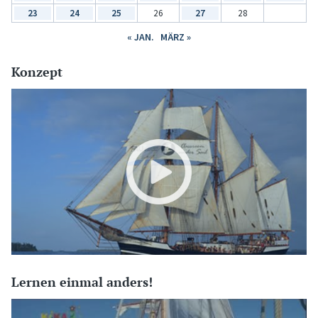
23
24
25
26
27
28
« JAN.
MÄRZ »
Konzept
Lernen einmal anders!