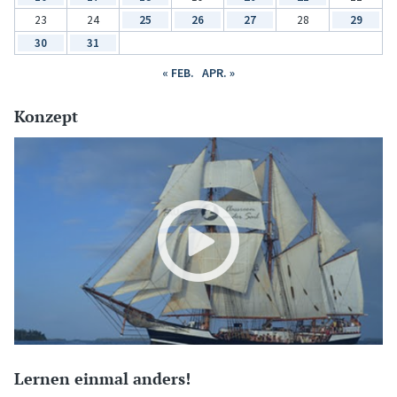
23
24
25
26
27
28
29
30
31
« FEB.
APR. »
Konzept
Lernen einmal anders!