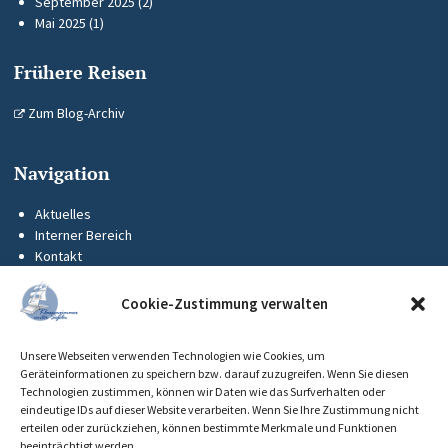
September 2025
(2)
Mai 2025
(1)
Frühere Reisen
Zum Blog-Archiv
Navigation
Aktuelles
Interner Bereich
Kontakt
KUS-Flyer
Impressum
Cookie-Zustimmung verwalten
Datenschutz
Barrierefreiheit
Unsere Webseiten verwenden Technologien wie Cookies, um
Cookie-Richtlinie (EU)
Geräteinformationen zu speichern bzw. darauf zuzugreifen. Wenn Sie diesen
Technologien zustimmen, können wir Daten wie das Surfverhalten oder
eindeutige IDs auf dieser Website verarbeiten. Wenn Sie Ihre Zustimmung nicht
erteilen oder zurückziehen, können bestimmte Merkmale und Funktionen
beeinträchtigt werden.