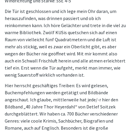
Windrichtung und Stärke: SSE 4-5
Die Tür ist geschlossen und ich lege mein Ohr daran, um
herauszufinden, was drinnen passiert und ob ich
reinkommen kann. Ich höre Gelächter und trete in die viel zu
warme Bibliothek. Zwölf KUSis quetschen sich auf einen
Raum von vielleicht fünf Quadratmetern und die Luft ist
mehr als stickig, weil es zwar ein Oberlicht gibt, es aber
wegen der Bücher nie geöffnet wird. Mit mir kommt also
auch ein Schwall Frischluft herein und alle atmen erleichtert
tief ein. Erst wenn die Tür aufgeht, merkt man immer, wie
wenig Sauerstoff wirklich vorhanden ist.
Hier herrscht geschäftiges Treiben: Es wird gelesen,
Buchempfehlungen werden getätigt und Bildbände
angeschaut. Ich glaube, mittlerweile hat jede/-r hier den
Bildband „40 Jahre Thor Heyerdahl“ von Detlef Soitzek
durchgeblättert. Wir haben ca. 700 Bücher verschiedener
Genres: viele coole Krimis, Sachbücher, Biografien und
Romane, auch auf Englisch. Besonders ist die große