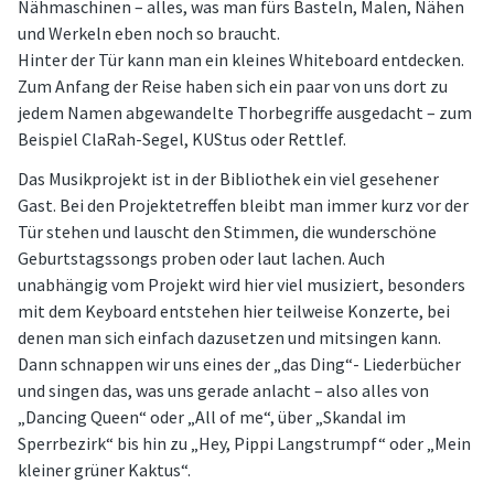
Nähmaschinen – alles, was man fürs Basteln, Malen, Nähen
und Werkeln eben noch so braucht.
Hinter der Tür kann man ein kleines Whiteboard entdecken.
Zum Anfang der Reise haben sich ein paar von uns dort zu
jedem Namen abgewandelte Thorbegriffe ausgedacht – zum
Beispiel ClaRah-Segel, KUStus oder Rettlef.
Das Musikprojekt ist in der Bibliothek ein viel gesehener
Gast. Bei den Projektetreffen bleibt man immer kurz vor der
Tür stehen und lauscht den Stimmen, die wunderschöne
Geburtstagssongs proben oder laut lachen. Auch
unabhängig vom Projekt wird hier viel musiziert, besonders
mit dem Keyboard entstehen hier teilweise Konzerte, bei
denen man sich einfach dazusetzen und mitsingen kann.
Dann schnappen wir uns eines der „das Ding“- Liederbücher
und singen das, was uns gerade anlacht – also alles von
„Dancing Queen“ oder „All of me“, über „Skandal im
Sperrbezirk“ bis hin zu „Hey, Pippi Langstrumpf“ oder „Mein
kleiner grüner Kaktus“.