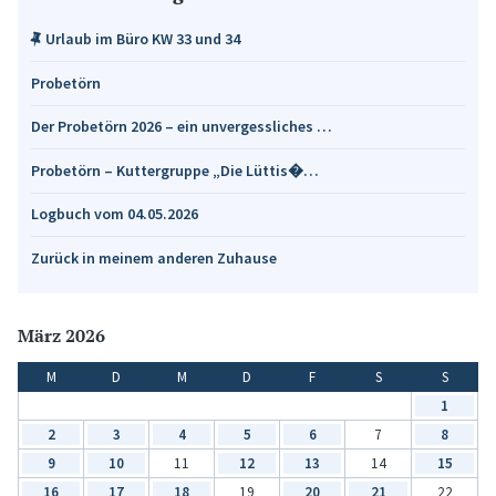
Urlaub im Büro KW 33 und 34
Probetörn
Der Probetörn 2026 – ein unvergessliches …
Probetörn – Kuttergruppe „Die Lüttis�…
Logbuch vom 04.05.2026
Zurück in meinem anderen Zuhause
März 2026
M
D
M
D
F
S
S
1
2
3
4
5
6
7
8
9
10
11
12
13
14
15
16
17
18
19
20
21
22