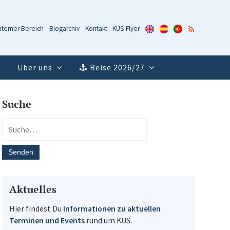
KUS-
KUS-
KUS-
RSS-
nterner Bereich
Blogarchiv
Kontakt
KUS-Flyer
Flyer
Flyer
Flyer
Feed
(Englisch)
(Spanisch)
(Portugiesisch)
Über uns
Reise 2026/27
Suche
Aktuelles
Hier findest Du
Informationen zu aktuellen
Terminen und Events
rund um KUS.