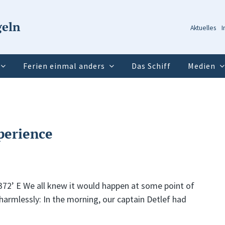
geln
Aktuelles
I
Ferien einmal anders
Das Schiff
Medien
perience
372’ E We all knew it would happen at some point of
harmlessly: In the morning, our captain Detlef had